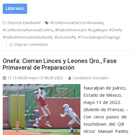
LEER MÁS
,
Deporte Estudiantil
#ConferenciaDeLos14Grandes
,
#ConferenciaNacionalCentro
#FutbolAmericano #LigaMayor #Onefa
,
,
#FutbolAmericanoEstudiantil
#LincesUVM
#TorosSalvajesChapingo
Deja un comentario
Onefa: Cierran Linces y Leones Qro., Fase
Primaveral de Preparación
15 15-06:00 mayo 15-06:00 2022
Candelario González
Naucalpan de Juárez,
Estado de México,
mayo 13 de 2022.
(Boletín de Prensa). –
Con cinco pases de
touchdown del QB
Víctor Manuel Patiño