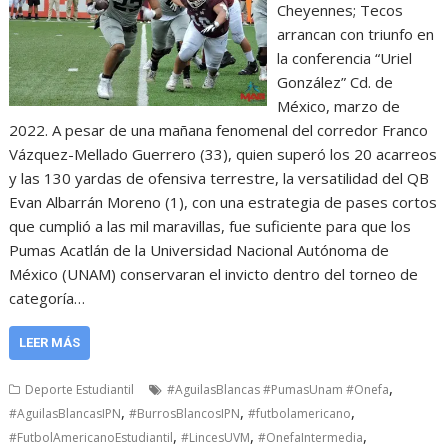
Cheyennes; Tecos
arrancan con triunfo en
la conferencia “Uriel
González” Cd. de
México, marzo de
2022. A pesar de una mañana fenomenal del corredor Franco
Vázquez-Mellado Guerrero (33), quien superó los 20 acarreos
y las 130 yardas de ofensiva terrestre, la versatilidad del QB
Evan Albarrán Moreno (1), con una estrategia de pases cortos
que cumplió a las mil maravillas, fue suficiente para que los
Pumas Acatlán de la Universidad Nacional Autónoma de
México (UNAM) conservaran el invicto dentro del torneo de
categoría…
LEER MÁS
,
Deporte Estudiantil
#AguilasBlancas #PumasUnam #Onefa
,
,
,
#AguilasBlancasIPN
#BurrosBlancosIPN
#futbolamericano
,
,
,
#FutbolAmericanoEstudiantil
#LincesUVM
#OnefaIntermedia