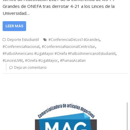
Grandes de ONEFA tras derrotar 4-21 a los Linces de la
Universidad…
LEER MÁS
,
Deporte Estudiantil
#ConferenciaDeLos14Grandes
,
,
#ConferenciaNacional
#ConferenciaNacionalCentroSur
,
#FutbolAmericano #LigaMayor #Onefa #FutbolAmericanoEstudiantil
,
,
#LincesUVM
#Onefa #LigaMayor
#PumasAcatlan
Deja un comentario