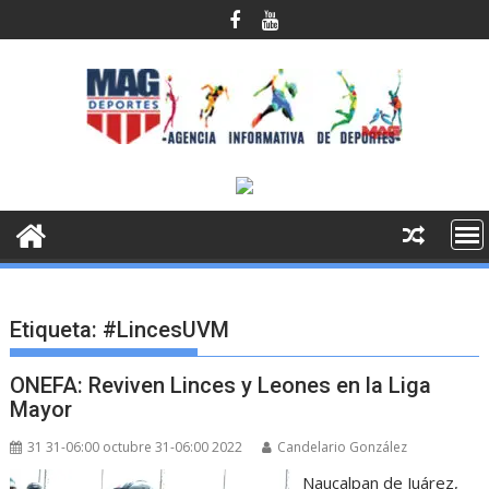
Saltar
al
contenido
Etiqueta:
#LincesUVM
ONEFA: Reviven Linces y Leones en la Liga
Mayor
31 31-06:00 octubre 31-06:00 2022
Candelario González
Naucalpan de Juárez,