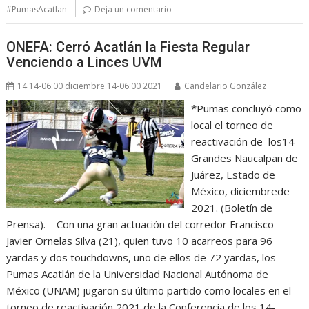
#PumasAcatlan
Deja un comentario
ONEFA: Cerró Acatlán la Fiesta Regular
Venciendo a Linces UVM
14 14-06:00 diciembre 14-06:00 2021
Candelario González
*Pumas concluyó como
local el torneo de
reactivación de los14
Grandes Naucalpan de
Juárez, Estado de
México, diciembrede
2021. (Boletín de
Prensa). – Con una gran actuación del corredor Francisco
Javier Ornelas Silva (21), quien tuvo 10 acarreos para 96
yardas y dos touchdowns, uno de ellos de 72 yardas, los
Pumas Acatlán de la Universidad Nacional Autónoma de
México (UNAM) jugaron su último partido como locales en el
torneo de reactivación 2021 de la Conferencia de los 14-