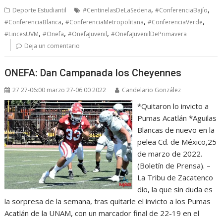
,
,
Deporte Estudiantil
#CentinelasDeLaSedena
#ConferenciaBajío
,
,
,
#ConferenciaBlanca
#ConferenciaMetropolitana
#ConferenciaVerde
,
,
,
#LincesUVM
#Onefa
#OnefaJuvenil
#OnefaJuvenilDePrimavera
Deja un comentario
ONEFA: Dan Campanada los Cheyennes
27 27-06:00 marzo 27-06:00 2022
Candelario González
*Quitaron lo invicto a
Pumas Acatlán *Aguilas
Blancas de nuevo en la
pelea Cd. de México,25
de marzo de 2022.
(Boletín de Prensa). –
La Tribu de Zacatenco
dio, la que sin duda es
la sorpresa de la semana, tras quitarle el invicto a los Pumas
Acatlán de la UNAM, con un marcador final de 22-19 en el