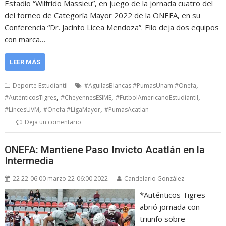
Estadio “Wilfrido Massieu”, en juego de la jornada cuatro del
del torneo de Categoría Mayor 2022 de la ONEFA, en su
Conferencia “Dr. Jacinto Licea Mendoza”. Ello deja dos equipos
con marca…
LEER MÁS
,
Deporte Estudiantil
#AguilasBlancas #PumasUnam #Onefa
,
,
,
#AuténticosTigres
#CheyennesESIME
#FutbolAmericanoEstudiantil
,
,
#LincesUVM
#Onefa #LigaMayor
#PumasAcatlan
Deja un comentario
ONEFA: Mantiene Paso Invicto Acatlán en la
Intermedia
22 22-06:00 marzo 22-06:00 2022
Candelario González
*Auténticos Tigres
abrió jornada con
triunfo sobre