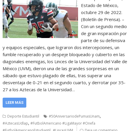
Estado de México,
octubre 29 de 2022.
(Boletín de Prensa). –
Con un segundo medio
de gran inspiración por
parte de su defensiva
y equipos especiales, que lograron dos intercepciones, un
fumble recuperado y un despeje bloqueado y cubierto en las
diagonales enemigas, los Linces de la Universidad del Valle de
México (UVM), dieron una de las grandes sorpresas en un
sábado que estuvo plagado de ellas, tras superar una
desventaja de 0-21 en el segundo cuarto, y derrotar por 35-
27 a los Aztecas de la Universidad…
LEER MÁS
,
Deporte Estudiantil
#50AniversariodePumasUnam
,
#AztecasUdlap
#FutbolAmericano #LigaMayor #Onefa
,
#FutbolAmericanoEstudiantil
#LincesUVM
Deja un comentario