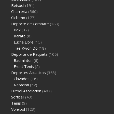
Beisbol
(191)
Charreria
(560)
Ciclismo
(177)
Deporte de Combate
(183)
Box
(32)
Karate
(8)
Lucha Libre
(15)
Tae Kwon Do
(18)
Deporte de Raqueta
(105)
Badminton
(6)
Front Tenis
(2)
Deportes Acuaticos
(363)
Clavados
(16)
Natacion
(52)
Futbol Asociacion
(407)
Softball
(43)
Tenis
(9)
Voleibol
(123)