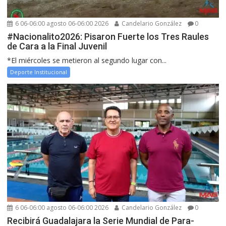
6 06-06:00 agosto 06-06:00 2026
Candelario González
0
#Nacionalito2026: Pisaron Fuerte los Tres Raules
de Cara a la Final Juvenil
*El miércoles se metieron al segundo lugar con...
Deporte Institucional
6 06-06:00 agosto 06-06:00 2026
Candelario González
0
Recibirá Guadalajara la Serie Mundial de Para-