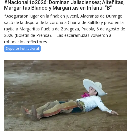
#Nacionalito2026: Dominan Jaliscienses; Alteñitas,
Margaritas Blanco y Margaritas en Infantil “B”
*Aseguraron lugar en la final; en Juvenil, Alacranas de Durango
sacó de la disputa de la corona a Charra de Saltillo y puso en la
rayita a Margaritas Puebla de Zaragoza, Puebla, 6 de agosto de
2026 (Boletín de Prensa). – Las escaramuzas volvieron a
robarse los reflectores...
Deporte Institucional