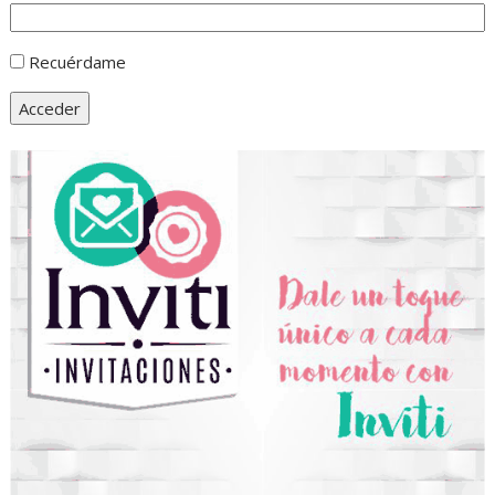
Recuérdame
Acceder