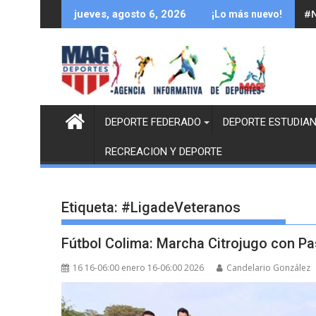
Saltar
#N
jueves, agosto 6, 2026
¡Lo más nuevo!
al
contenido
DEPORTE FEDERADO
DEPORTE ESTUDIAN
RECREACION Y DEPORTE
Etiqueta:
#LigadeVeteranos
Fútbol Colima: Marcha Citrojugo con Pa
16 16-06:00 enero 16-06:00 2026
Candelario González