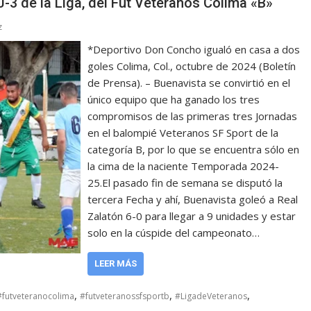
J-3 de la Liga, del Fut Veteranos Colima «B»
z
*Deportivo Don Concho igualó en casa a dos
goles Colima, Col., octubre de 2024 (Boletín
de Prensa). – Buenavista se convirtió en el
único equipo que ha ganado los tres
compromisos de las primeras tres Jornadas
en el balompié Veteranos SF Sport de la
categoría B, por lo que se encuentra sólo en
la cima de la naciente Temporada 2024-
25.El pasado fin de semana se disputó la
tercera Fecha y ahí, Buenavista goleó a Real
Zalatón 6-0 para llegar a 9 unidades y estar
solo en la cúspide del campeonato…
LEER MÁS
,
,
,
#futveteranocolima
#futveteranossfsportb
#LigadeVeteranos