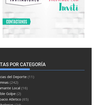
TAS POR CATEGORÍA
cias del Deporte
(11)
umnas
(242)
amante Local
(16)
ble Golpe
(2)
pacio Atletico
(65)
tbolerias
(24)