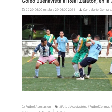
Goleó Buenavista al Real Zalatón, en la 
29 29-06:00 octubre 29-06:00 2024
Candelario Gonzále
,
,
Futbol Asociacion
#FutbolAsociación
#FutbolColima