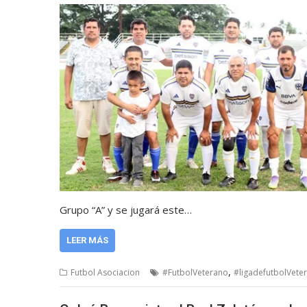
Grupo “A” y se jugará este…
LEER MÁS
,
Futbol Asociacion
#FutbolVeterano
#ligadefutbolVete