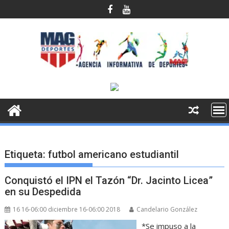
Saltar
al
contenido
Etiqueta:
futbol americano estudiantil
Conquistó el IPN el Tazón “Dr. Jacinto Licea”
en su Despedida
16 16-06:00 diciembre 16-06:00 2018
Candelario González
*Se impuso a la