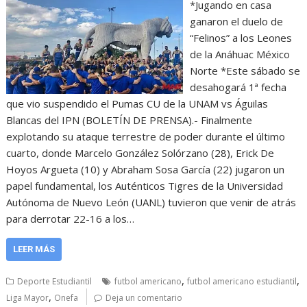
*Jugando en casa
ganaron el duelo de
“Felinos” a los Leones
de la Anáhuac México
Norte *Este sábado se
desahogará 1ª fecha
que vio suspendido el Pumas CU de la UNAM vs Águilas
Blancas del IPN (BOLETÍN DE PRENSA).- Finalmente
explotando su ataque terrestre de poder durante el último
cuarto, donde Marcelo González Solórzano (28), Erick De
Hoyos Argueta (10) y Abraham Sosa García (22) jugaron un
papel fundamental, los Auténticos Tigres de la Universidad
Autónoma de Nuevo León (UANL) tuvieron que venir de atrás
para derrotar 22-16 a los…
LEER MÁS
,
,
Deporte Estudiantil
futbol americano
futbol americano estudiantil
,
Liga Mayor
Onefa
Deja un comentario