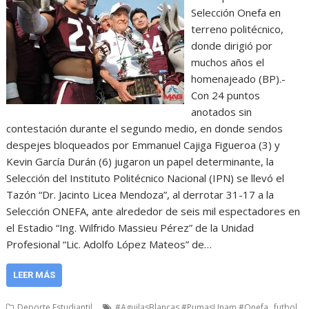
Selección Onefa en
terreno politécnico,
donde dirigió por
muchos años el
homenajeado (BP).-
Con 24 puntos
anotados sin
contestación durante el segundo medio, en donde sendos
despejes bloqueados por Emmanuel Cajiga Figueroa (3) y
Kevin García Durán (6) jugaron un papel determinante, la
Selección del Instituto Politécnico Nacional (IPN) se llevó el
Tazón “Dr. Jacinto Licea Mendoza”, al derrotar 31-17 a la
Selección ONEFA, ante alrededor de seis mil espectadores en
el Estadio “Ing. Wilfrido Massieu Pérez” de la Unidad
Profesional “Lic. Adolfo López Mateos” de…
LEER MÁS
,
Deporte Estudiantil
#AguilasBlancas #PumasUnam #Onefa
futbol