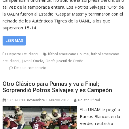
Campanada monumental. No solo fue la sorpresa del día, sino
tal vez de la temporada entera. Los Potros Salvajes “Oro” de
la UAEM fueron al Estadio “Gaspar Mass” y terminaron con el
reinado de los Auténticos Tigres de la UANL, a los que
superaron 15-14…
LEER MÁS
,
Deporte Estudiantil
fútbol americano Colima
futbol americano
,
,
estudiantil
Juvenil Onefa
Onefa Juvenil de Otoño
Deja un comentario
Otro Clásico para Pumas y va a Final;
Sorprendió Potros Salvajes y es Campeón
13 13-06:00 noviembre 13-06:00 2017
BoletinOficial
*La UNAM le pegó a
Burros Blancos en la
Verde; recibirá a