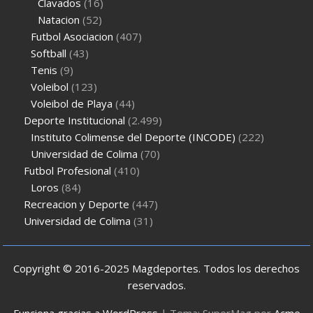
Clavados
(16)
Natacion
(52)
Futbol Asociacion
(407)
Softball
(43)
Tenis
(9)
Voleibol
(123)
Voleibol de Playa
(44)
Deporte Institucional
(2.499)
Instituto Colimense del Deporte (INCODE)
(222)
Universidad de Colima
(70)
Futbol Profesional
(410)
Loros
(84)
Recreacion y Deporte
(447)
Universidad de Colima
(31)
Copyright © 2016-2025 Magdeportes. Todos los derechos
reservados.
Funciona gracias a WordPress
|
Tema: SuperMag por
Acme