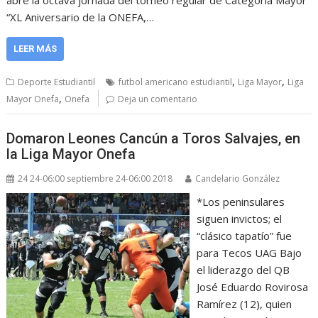
abre la octava jornada del torneo regular de Categoría Mayor
“XL Aniversario de la ONEFA,…
LEER MÁS
,
,
Deporte Estudiantil
futbol americano estudiantil
Liga Mayor
Liga
,
Mayor Onefa
Onefa
Deja un comentario
Domaron Leones Cancún a Toros Salvajes, en
la Liga Mayor Onefa
24 24-06:00 septiembre 24-06:00 2018
Candelario González
*Los peninsulares
siguen invictos; el
“clásico tapatío” fue
para Tecos UAG Bajo
el liderazgo del QB
José Eduardo Rovirosa
Ramírez (12), quien