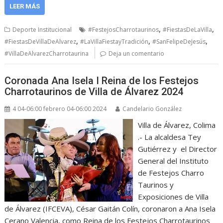
LEER MÁS
,
,
Deporte Institucional
#FestejosCharrotaurinos
#FiestasDeLaVilla
,
,
,
#FiestasDeVillaDeAlvarez
#LaVillaFiestayTradición
#SanFelipeDeJesús
#VillaDeAlvarezCharrotaurina
Deja un comentario
Coronada Ana Isela I Reina de los Festejos
Charrotaurinos de Villa de Álvarez 2024
4 04-06:00 febrero 04-06:00 2024
Candelario González
Villa de Álvarez, Colima
.- La alcaldesa Tey
Gutiérrez y el Director
General del Instituto
de Festejos Charro
Taurinos y
Exposiciones de Villa
de Álvarez (IFCEVA), César Gaitán Colín, coronaron a Ana Isela
Cerano Valencia, como Reina de los Festejos Charrotaurinos