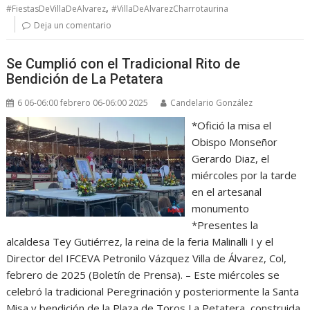
,
#FiestasDeVillaDeAlvarez
#VillaDeAlvarezCharrotaurina
Deja un comentario
Se Cumplió con el Tradicional Rito de
Bendición de La Petatera
6 06-06:00 febrero 06-06:00 2025
Candelario González
*Ofició la misa el
Obispo Monseñor
Gerardo Diaz, el
miércoles por la tarde
en el artesanal
monumento
*Presentes la
alcaldesa Tey Gutiérrez, la reina de la feria Malinalli I y el
Director del IFCEVA Petronilo Vázquez Villa de Álvarez, Col,
febrero de 2025 (Boletín de Prensa). – Este miércoles se
celebró la tradicional Peregrinación y posteriormente la Santa
Misa y bendición de la Plaza de Toros La Petatera, construida