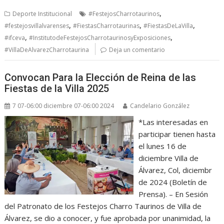
,
Deporte Institucional
#FestejosCharrotaurinos
,
,
,
#festejosvillalvarenses
#FiestasCharrotaurinas
#FiestasDeLaVilla
,
,
#ifceva
#InstitutodeFestejosCharrotaurinosyExposiciones
#VillaDeAlvarezCharrotaurina
Deja un comentario
Convocan Para la Elección de Reina de las
Fiestas de la Villa 2025
7 07-06:00 diciembre 07-06:00 2024
Candelario González
*Las interesadas en
participar tienen hasta
el lunes 16 de
diciembre Villa de
Álvarez, Col, diciembr
de 2024 (Boletín de
Prensa). – En Sesión
del Patronato de los Festejos Charro Taurinos de Villa de
Álvarez, se dio a conocer, y fue aprobada por unanimidad, la