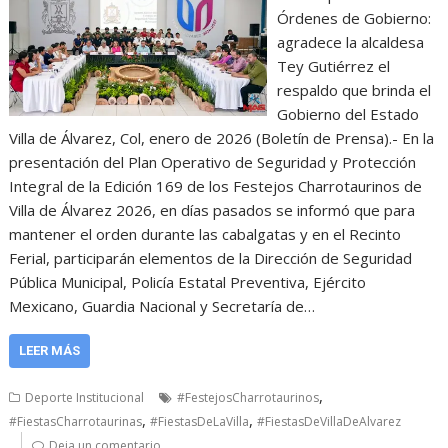
Órdenes de Gobierno:
agradece la alcaldesa
Tey Gutiérrez el
respaldo que brinda el
Gobierno del Estado
Villa de Álvarez, Col, enero de 2026 (Boletín de Prensa).- En la
presentación del Plan Operativo de Seguridad y Protección
Integral de la Edición 169 de los Festejos Charrotaurinos de
Villa de Álvarez 2026, en días pasados se informó que para
mantener el orden durante las cabalgatas y en el Recinto
Ferial, participarán elementos de la Dirección de Seguridad
Pública Municipal, Policía Estatal Preventiva, Ejército
Mexicano, Guardia Nacional y Secretaría de…
LEER MÁS
,
Deporte Institucional
#FestejosCharrotaurinos
,
,
#FiestasCharrotaurinas
#FiestasDeLaVilla
#FiestasDeVillaDeAlvarez
Deja un comentario