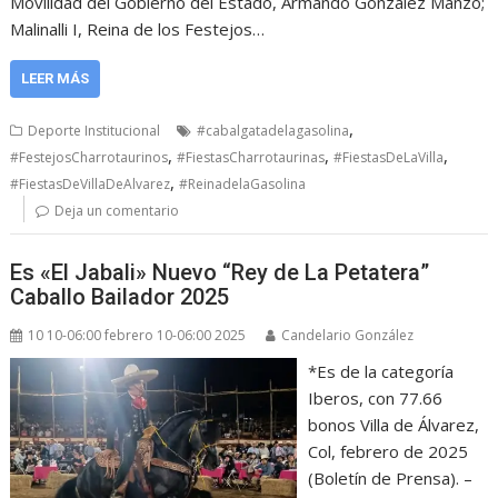
Movilidad del Gobierno del Estado, Armando González Manzo;
Malinalli I, Reina de los Festejos…
LEER MÁS
,
Deporte Institucional
#cabalgatadelagasolina
,
,
,
#FestejosCharrotaurinos
#FiestasCharrotaurinas
#FiestasDeLaVilla
,
#FiestasDeVillaDeAlvarez
#ReinadelaGasolina
Deja un comentario
Es «El Jabali» Nuevo “Rey de La Petatera”
Caballo Bailador 2025
10 10-06:00 febrero 10-06:00 2025
Candelario González
*Es de la categoría
Iberos, con 77.66
bonos Villa de Álvarez,
Col, febrero de 2025
(Boletín de Prensa). –