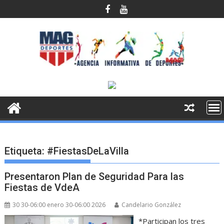
Saltar
al
contenido
Etiqueta:
#FiestasDeLaVilla
Presentaron Plan de Seguridad Para las
Fiestas de VdeA
30 30-06:00 enero 30-06:00 2026
Candelario González
*Participan los tres