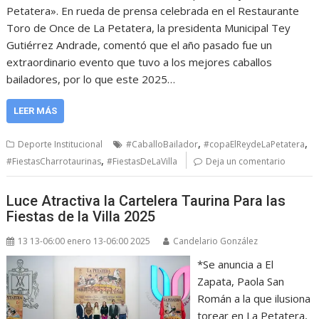
Petatera». En rueda de prensa celebrada en el Restaurante
Toro de Once de La Petatera, la presidenta Municipal Tey
Gutiérrez Andrade, comentó que el año pasado fue un
extraordinario evento que tuvo a los mejores caballos
bailadores, por lo que este 2025…
LEER MÁS
,
,
Deporte Institucional
#CaballoBailador
#copaElReydeLaPetatera
,
#FiestasCharrotaurinas
#FiestasDeLaVilla
Deja un comentario
Luce Atractiva la Cartelera Taurina Para las
Fiestas de la Villa 2025
13 13-06:00 enero 13-06:00 2025
Candelario González
*Se anuncia a El
Zapata, Paola San
Román a la que ilusiona
torear en La Petatera,