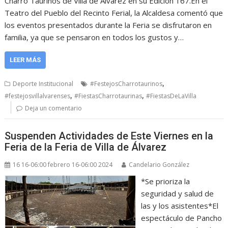
Charro Taurinos de Villa de Álvarez en su Edición 167.En el
Teatro del Pueblo del Recinto Ferial, la Alcaldesa comentó que
los eventos presentados durante la Feria se disfrutaron en
familia, ya que se pensaron en todos los gustos y…
LEER MÁS
,
Deporte Institucional
#FestejosCharrotaurinos
,
,
#festejosvillalvarenses
#FiestasCharrotaurinas
#FiestasDeLaVilla
Deja un comentario
Suspenden Actividades de Este Viernes en la
Feria de la Feria de Villa de Álvarez
16 16-06:00 febrero 16-06:00 2024
Candelario González
*Se prioriza la
seguridad y salud de
las y los asistentes*El
espectáculo de Pancho