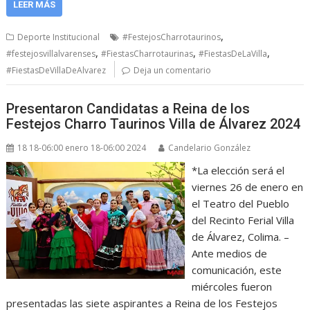
LEER MÁS
,
Deporte Institucional
#FestejosCharrotaurinos
,
,
,
#festejosvillalvarenses
#FiestasCharrotaurinas
#FiestasDeLaVilla
#FiestasDeVillaDeAlvarez
Deja un comentario
Presentaron Candidatas a Reina de los
Festejos Charro Taurinos Villa de Álvarez 2024
18 18-06:00 enero 18-06:00 2024
Candelario González
*La elección será el
viernes 26 de enero en
el Teatro del Pueblo
del Recinto Ferial Villa
de Álvarez, Colima. –
Ante medios de
comunicación, este
miércoles fueron
presentadas las siete aspirantes a Reina de los Festejos