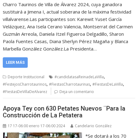
Charro Taurinos de Villa de Álvarez 2024, cuya ganadora
sustituirá a Jimena I, actual soberana de la máxima festividad
villalvarense.Las participantes son: Karewit Yuset García
Velázquez, Ana Isela Cerano Valencia, Montserrat del Carmen
Guzmán Arreola, Daniela Itzel Figueroa Delgadillo, Sharon
Paola Fuentes Casas, Diana Sherlyn Pérez Magaña y Blanca
Marbella González González.La Presidenta…
LEER MÁS
,
Deporte Institucional
#candidatasaReinadeLaVilla
,
,
,
#FestejosCharrotaurinos
#FiestasCharrotaurinas
#FiestasDeLaVilla
#FiestasDeVillaDeAlvarez
Deja un comentario
Apoya Tey con 630 Petates Nuevos ¨Para la
Construcción de La Petatera
17 17-06:00 enero 17-06:00 2024
Candelario González
*Se dotará a los 70