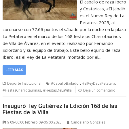
El caballo de raza Ibero
y Costaricas, «El Jabalí»
es el Nuevo Rey de La
Petatera 2025, al
coronarse con 77.66 puntos el sábado por la noche en la plaza
La Petatera en el marco de los 168 festejos Charrotaurinos
de Villa de Álvarez, en el evento realizado por Fernando
Solorzano y su equipo de trabajo. Este bello equino de raza
Ibero, es el Rey de La Petatera, montado por el…
LEER MÁS
,
,
Deporte Institucional
#CaballoBailador
#ElReyDeLaPetatera
,
#FiestasCharrotaurinas
#FiestasDeLaVilla
Deja un comentario
Inauguró Tey Gutiérrez la Edición 168 de las
Fiestas de la Villa
9 09-06:00 febrero 09-06:00 2025
Candelario González