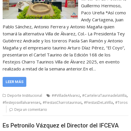
Guillermo Hermoso,
Paco Ureña *Así como
Andy Cartagena, Juan
Pablo Sánchez, Antonio Ferrera y Antonio Magaña quien
tomará la alternativa Villa de Álvarez, Col.- La Presidenta Tey
Gutiérrez Andrade y los toreros Paola San Ramón y Antonio
Magaña y el empresario taurino Arturo Díaz Pérez, “El Coyo”,
presentaron el Cartel Taurino de la Edición 168 de los
Festejos Charro Taurinos Villa de Álvarez 2025, en evento
realizado a mitad de la semana anterior.En el…
LEER MÁS
,
,
Deporte Institucional
##VilladeAlvarez
#CarteleraTaurinadelaVilla
,
,
,
#festejosvillalvarenses
#FiestasCharrotaurinas
#FiestasDeLaVilla
#Toros
Deja un comentario
Es Petronilo Vázquez el Director del IFCEVA