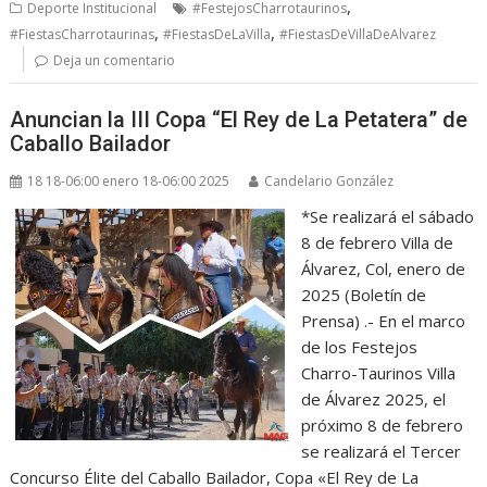
,
Deporte Institucional
#FestejosCharrotaurinos
,
,
#FiestasCharrotaurinas
#FiestasDeLaVilla
#FiestasDeVillaDeAlvarez
Deja un comentario
Anuncian la III Copa “El Rey de La Petatera” de
Caballo Bailador
18 18-06:00 enero 18-06:00 2025
Candelario González
*Se realizará el sábado
8 de febrero Villa de
Álvarez, Col, enero de
2025 (Boletín de
Prensa) .- En el marco
de los Festejos
Charro-Taurinos Villa
de Álvarez 2025, el
próximo 8 de febrero
se realizará el Tercer
Concurso Élite del Caballo Bailador, Copa «El Rey de La