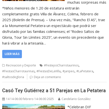
muchas sorpresas más
*Niños menores de 1.20 de estatura entrarán
completamente gratis Villa de Álvarez, Colima, febrero de
2025 (Boletín de Prensa). – Una vez más, “Rancho El AS”, trae
a la Monumental Petatera un espectáculo que podrá ser
disfrutado por las familias colimenses; el “Rodeo Saltos de
Gloria, Tour Sin Límites 2025”, un evento sin precedente que
hará vibrar a la artesanía…
LEER MÁS
,
Recreacion y Deporte
#FestejosCharrotaurinos
,
,
,
,
#FiestasCharrotaurinas
#FiestasDeLaVilla
#jaripeo
#LaPetatera
#saltosdegloria
Deja un comentario
Casó Tey Gutiérrez a 51 Parejas en La Petatera
14 14-06:00 febrero 14-06:00 2025
Candelario González
*Celebran DIF