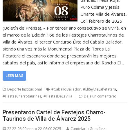
Bandas: Fresa Roja,
Puro Colima y Jesús
Uriarte Villa de Álvarez,
Col, febrero de 2025
(Boletín de Prensa). – Por tercer año consecutivo se vivirá, en
el marco de la Edición 168 de los Festejos Charrotaurinos de
Villa de Álvarez, el tercer Concurso Élite del Caballo Bailador,
siendo una vez más la Monumental Plaza de Toros La
Petatera el escenario donde se presentarán los mejores
caballos del país, así lo informó el empresario del Rancho El…
LEER MÁS
,
,
Deporte Institucional
#CaballoBailador
#ElReyDeLaPetatera
,
#FiestasCharrotaurinas
#FiestasDeLaVilla
Deja un comentario
Presentaron Cartel de Festejos Charro-
Taurinos de Villa de Álvarez 2025
22 22-06:00 enero 22-06:00 2025
Candelario González