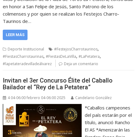
en honor a San Felipe de Jesús, Santo Patrono de los
colimenses y por quien se realizan los Festejos Charro-
Taurinos de…
LEER MÁS
,
Deporte Institucional
#FestejosCharrotaurinos
,
,
,
#FiestasCharrotaurinas
#FiestasDeLaVilla
#LaPetatera
#lapetateradevilladeálvarez
Deja un comentario
Invitan el 3er Concurso Élite del Caballo
Bailador el “Rey de La Petatera”
4 04-06:00 febrero 04-06:00 2025
Candelario González
*Caballos campeones
del país estarán por el
título, anunció Rancho
El AS *Amenizarán las