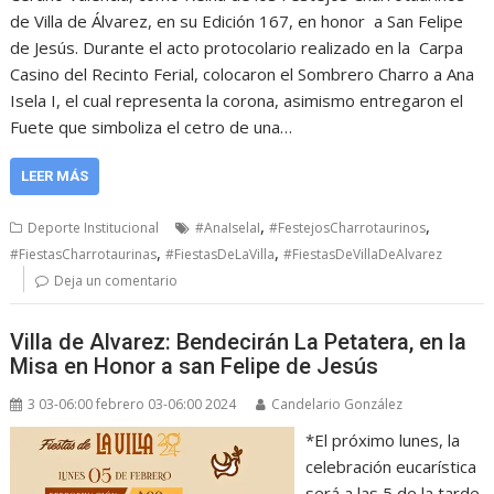
de Villa de Álvarez, en su Edición 167, en honor a San Felipe
de Jesús. Durante el acto protocolario realizado en la Carpa
Casino del Recinto Ferial, colocaron el Sombrero Charro a Ana
Isela I, el cual representa la corona, asimismo entregaron el
Fuete que simboliza el cetro de una…
LEER MÁS
,
,
Deporte Institucional
#AnaIselaI
#FestejosCharrotaurinos
,
,
#FiestasCharrotaurinas
#FiestasDeLaVilla
#FiestasDeVillaDeAlvarez
Deja un comentario
Villa de Alvarez: Bendecirán La Petatera, en la
Misa en Honor a san Felipe de Jesús
3 03-06:00 febrero 03-06:00 2024
Candelario González
*El próximo lunes, la
celebración eucarística
será a las 5 de la tarde