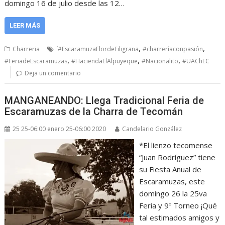
domingo 16 de julio desde las 12…
LEER MÁS
,
,
Charreria
´#EscaramuzaFlordeFiligrana
#charreríaconpasión
,
,
,
#FeriadeEscaramuzas
#HaciendaElAlpuyeque
#Nacionalito
#UAChEC
Deja un comentario
MANGANEANDO: Llega Tradicional Feria de
Escaramuzas de la Charra de Tecomán
25 25-06:00 enero 25-06:00 2020
Candelario González
*El lienzo tecomense
“Juan Rodríguez” tiene
su Fiesta Anual de
Escaramuzas, este
domingo 26 la 25va
Feria y 9º Torneo ¡Qué
tal estimados amigos y