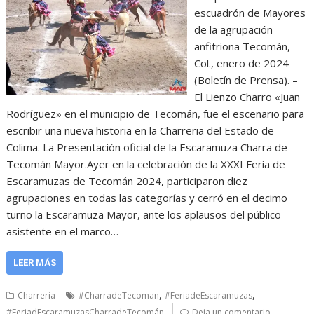
escuadrón de Mayores
de la agrupación
anfitriona Tecomán,
Col., enero de 2024
(Boletín de Prensa). –
El Lienzo Charro «Juan
Rodríguez» en el municipio de Tecomán, fue el escenario para
escribir una nueva historia en la Charreria del Estado de
Colima. La Presentación oficial de la Escaramuza Charra de
Tecomán Mayor.Ayer en la celebración de la XXXI Feria de
Escaramuzas de Tecomán 2024, participaron diez
agrupaciones en todas las categorías y cerró en el decimo
turno la Escaramuza Mayor, ante los aplausos del público
asistente en el marco…
LEER MÁS
,
,
Charreria
#CharradeTecoman
#FeriadeEscaramuzas
#FeriadEscaramuzasCharradeTecomán
Deja un comentario