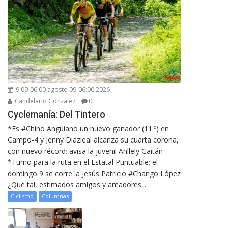
9 09-06:00 agosto 09-06:00 2026
Candelario González
0
Cyclemanía: Del Tintero
*Es #Chino Anguiano un nuevo ganador (11.º) en
Campo-4 y Jenny Diazleal alcanza su cuarta corona,
con nuevo récord; avisa la juvenil Anllely Gaitán
*Turno para la ruta en el Estatal Puntuable; el
domingo 9 se corre la Jesús Patricio #Chango López
¿Qué tal, estimados amigos y amadores...
Ciclismo
Columnas