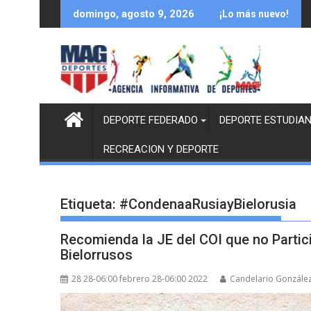
Saltar
domingo, agosto 9, 2026
¡Lo más nuevo!
al
contenido
DEPORTE FEDERADO
DEPORTE ESTUDIAN
RECREACION Y DEPORTE
Etiqueta:
#CondenaaRusiayBielorusia
Recomienda la JE del COI que no Partic
Bielorrusos
28 28-06:00 febrero 28-06:00 2022
Candelario Gonzále