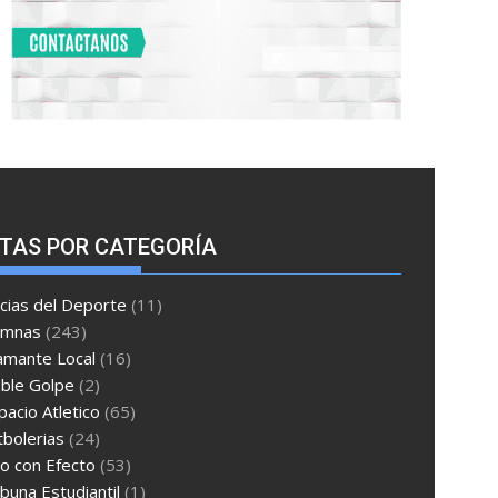
TAS POR CATEGORÍA
cias del Deporte
(11)
umnas
(243)
amante Local
(16)
ble Golpe
(2)
pacio Atletico
(65)
tbolerias
(24)
ro con Efecto
(53)
ibuna Estudiantil
(1)