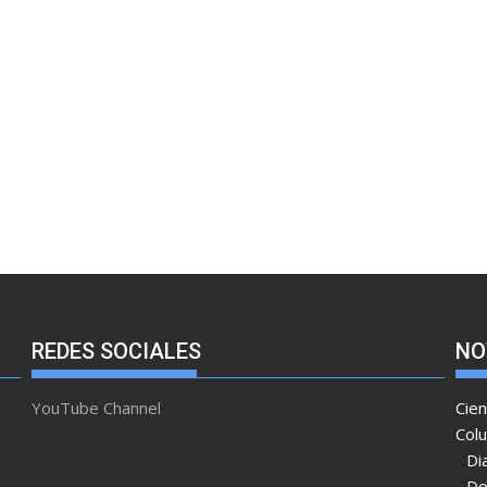
REDES SOCIALES
NO
YouTube Channel
Cien
Col
Di
Do