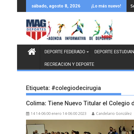
Saltar
S
sábado, agosto 8, 2026
¡Lo más nuevo!
al
contenido
DEPORTE FEDERADO
DEPORTE ESTUDIAN
RECREACION Y DEPORTE
Etiqueta:
#colegiodecirugia
Colima: Tiene Nuevo Titular el Colegio 
14 14-06:00 enero 14-06:00 2023
Candelario González