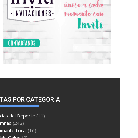
TAS POR CATEGORÍA
cias del Deporte
(11)
umnas
(242)
amante Local
(16)
ble Golpe
(2)