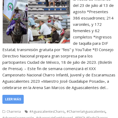
del 23 de julio al 13 de
agosto *Presentes
386 escuadrones; 214
varoniles, y 172
femeniles y 62
completos *Ingresos
de taquilla para DIF
Estatal; transmisión gratuita por “feis” y YouTube *El Consejo
Directivo Nacional prepara gran sorpresa para los
participantes Ciudad de México, 18 de julio de 2023. (Boletín
de Prensa). – Este fin de semana comenzará el XXX
Campeonato Nacional Charro Infantil, Juvenil y de Escaramuzas
Aguascalientes 2023 «Maestro José Guadalupe Posada», a
celebrarse en la Arena San Marcos de Aguascalientes del…
LEER MÁS
,
,
Charreria
#AguascalientesCharro
#CharreríaAguascalientes
,
,
,
#charreríaconpasión
#charreriaInfantilyJuvenil
#FMCh #FedeCharros