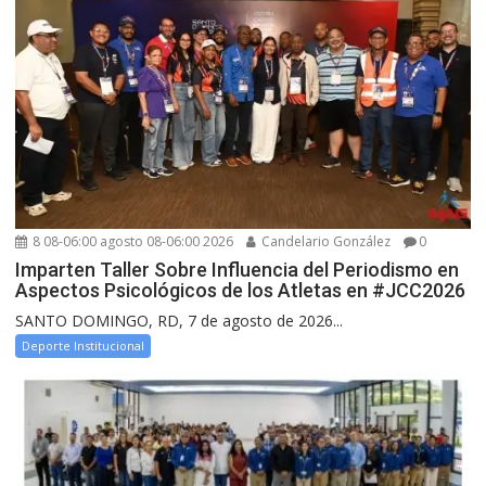
8 08-06:00 agosto 08-06:00 2026
Candelario González
0
Imparten Taller Sobre Influencia del Periodismo en
Aspectos Psicológicos de los Atletas en #JCC2026
SANTO DOMINGO, RD, 7 de agosto de 2026...
Deporte Institucional