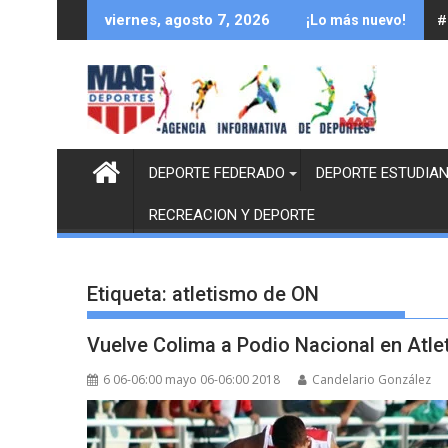
Saltar
#
viernes, agosto 7, 2026
¡Lo más nuevo!
al
contenido
DEPORTE FEDERADO
DEPORTE ESTUDIAN
RECREACION Y DEPORTE
Etiqueta:
atletismo de ON
Vuelve Colima a Podio Nacional en Atl
6 06-06:00 mayo 06-06:00 2018
Candelario González