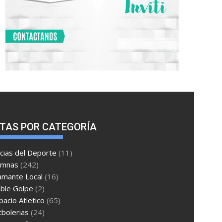
TAS POR CATEGORÍA
cias del Deporte
(11)
umnas
(242)
amante Local
(16)
ble Golpe
(2)
pacio Atletico
(65)
tbolerias
(24)