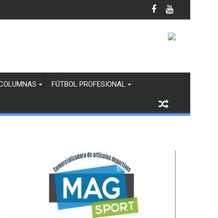
anco y Margaritas en Infantil “B”
COLUMNAS
FÚTBOL PROFESIONAL