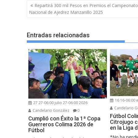
Navegación
Repartirá 300 mil Pesos en Premios el Campeonato
de
Nacional de Ajedrez Manzanillo 2025
entradas
Entradas relacionadas
16 16-06:00 
27 27-06:00 julio 27-06:00 2026
Candelario G
Candelario González
0
Fútbol Col
Cumplió con Éxito la 1ª Copa
Citrojugo 
Guerreros Colima 2026 de
en la Liga
Fútbol
*No ha perdi