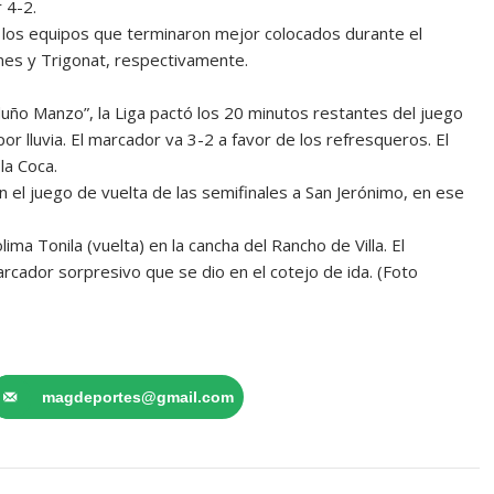
 4-2.
 los equipos que terminaron mejor colocados durante el
nes y Trigonat, respectivamente.
uño Manzo”, la Liga pactó los 20 minutos restantes del juego
r lluvia. El marcador va 3-2 a favor de los refresqueros. El
la Coca.
en el juego de vuelta de las semifinales a San Jerónimo, en ese
ima Tonila (vuelta) en la cancha del Rancho de Villa. El
rcador sorpresivo que se dio en el cotejo de ida. (Foto
magdeportes@gmail.com