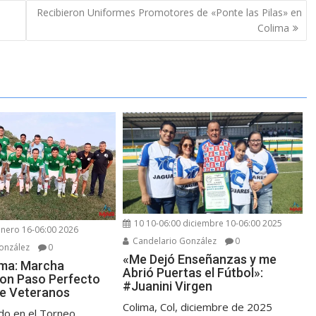
Recibieron Uniformes Promotores de «Ponte las Pilas» en
Colima
10 10-06:00 diciembre 10-06:00 2025
enero 16-06:00 2026
Candelario González
0
onzález
0
«Me Dejó Enseñanzas y me
ima: Marcha
Abrió Puertas el Fútbol»:
con Paso Perfecto
#Juanini Virgen
 de Veteranos
Colima, Col, diciembre de 2025
do en el Torneo