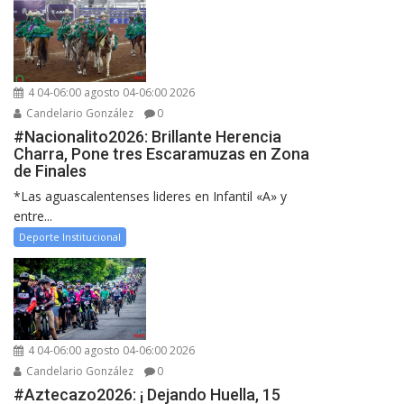
4 04-06:00 agosto 04-06:00 2026
Candelario González
0
#Nacionalito2026: Brillante Herencia
Charra, Pone tres Escaramuzas en Zona
de Finales
*Las aguascalentenses lideres en Infantil «A» y
entre...
Deporte Institucional
4 04-06:00 agosto 04-06:00 2026
Candelario González
0
#Aztecazo2026: ¡ Dejando Huella, 15