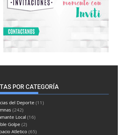
TAS POR CATEGORÍA
cias del Deporte
(11)
umnas
(242)
amante Local
(16)
ble Golpe
(2)
pacio Atletico
(65)