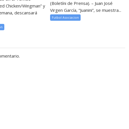
(Boletíni de Prensa). – Juan José
ied Chicken/Wingman” y
Virgen García, “Juanini”, se muestra...
semana, descansará
Futbol Asociacion
on
omentario.