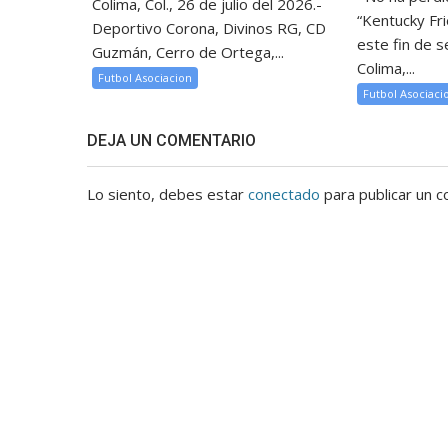
Colima, Col., 26 de julio del 2026.-
“Kentucky Fr
Deportivo Corona, Divinos RG, CD
este fin de 
Guzmán, Cerro de Ortega,...
Colima,...
Futbol Asociacion
Futbol Asociaci
DEJA UN COMENTARIO
Lo siento, debes estar
conectado
para publicar un c