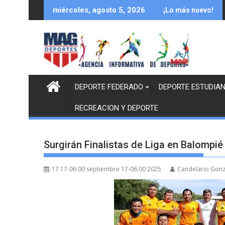
Saltar
miércoles, agosto 5, 2026
¡Lo más nuevo!
al
contenido
DEPORTE FEDERADO
DEPORTE ESTUDIAN
RECREACION Y DEPORTE
Surgirán Finalistas de Liga en Balompié 
17 17-06:00 septiembre 17-06:00 2025
Candelario Gonz