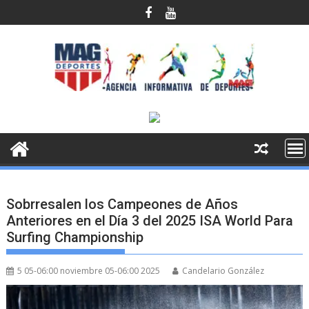
Saltar
al
contenido
Sobrresalen los Campeones de Años
Anteriores en el Día 3 del 2025 ISA World Para
Surfing Championship
5 05-06:00 noviembre 05-06:00 2025
Candelario González