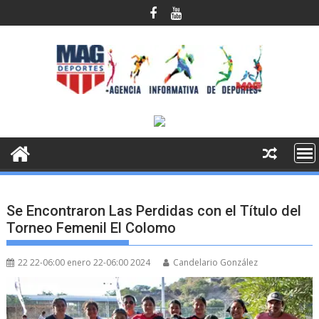
Saltar
al
contenido
Se Encontraron Las Perdidas con el Título del
Torneo Femenil El Colomo
22 22-06:00 enero 22-06:00 2024
Candelario González