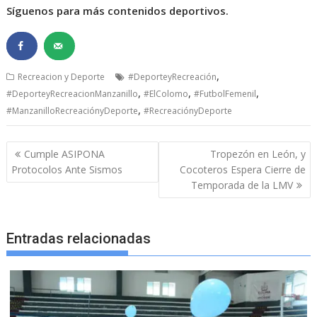
Síguenos para más contenidos deportivos.
,
Recreacion y Deporte
#DeporteyRecreación
,
,
,
#DeporteyRecreacionManzanillo
#ElColomo
#FutbolFemenil
,
#ManzanilloRecreaciónyDeporte
#RecreaciónyDeporte
Navegación
Cumple ASIPONA
Tropezón en León, y
de
Protocolos Ante Sismos
Cocoteros Espera Cierre de
entradas
Temporada de la LMV
Entradas relacionadas