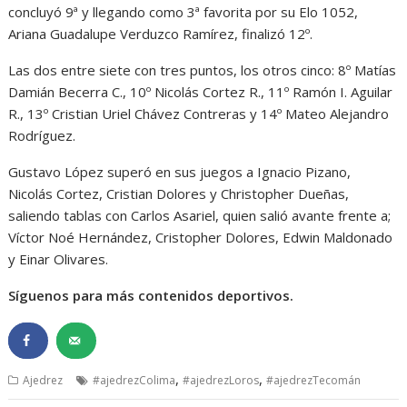
concluyó 9ª y llegando como 3ª favorita por su Elo 1052,
Ariana Guadalupe Verduzco Ramírez, finalizó 12º.
Las dos entre siete con tres puntos, los otros cinco: 8º Matías
Damián Becerra C., 10º Nicolás Cortez R., 11º Ramón I. Aguilar
R., 13º Cristian Uriel Chávez Contreras y 14º Mateo Alejandro
Rodríguez.
Gustavo López superó en sus juegos a Ignacio Pizano,
Nicolás Cortez, Cristian Dolores y Christopher Dueñas,
saliendo tablas con Carlos Asariel, quien salió avante frente a;
Víctor Noé Hernández, Cristopher Dolores, Edwin Maldonado
y Einar Olivares.
Síguenos para más contenidos deportivos.
,
,
Ajedrez
#ajedrezColima
#ajedrezLoros
#ajedrezTecomán