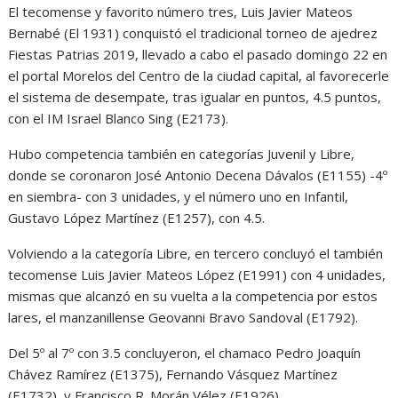
El tecomense y favorito número tres, Luis Javier Mateos
Bernabé (El 1931) conquistó el tradicional torneo de ajedrez
Fiestas Patrias 2019, llevado a cabo el pasado domingo 22 en
el portal Morelos del Centro de la ciudad capital, al favorecerle
el sistema de desempate, tras igualar en puntos, 4.5 puntos,
con el IM Israel Blanco Sing (E2173).
Hubo competencia también en categorías Juvenil y Libre,
donde se coronaron José Antonio Decena Dávalos (E1155) -4º
en siembra- con 3 unidades, y el número uno en Infantil,
Gustavo López Martínez (E1257), con 4.5.
Volviendo a la categoría Libre, en tercero concluyó el también
tecomense Luis Javier Mateos López (E1991) con 4 unidades,
mismas que alcanzó en su vuelta a la competencia por estos
lares, el manzanillense Geovanni Bravo Sandoval (E1792).
Del 5º al 7º con 3.5 concluyeron, el chamaco Pedro Joaquín
Chávez Ramírez (E1375), Fernando Vásquez Martínez
(E1732), y Francisco R. Morán Vélez (E1926).