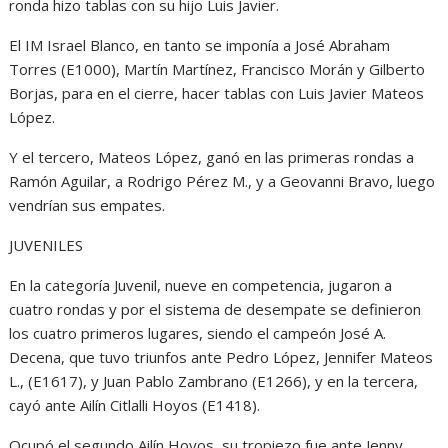
ronda hizo tablas con su hijo Luis Javier.
El IM Israel Blanco, en tanto se imponía a José Abraham
Torres (E1000), Martín Martínez, Francisco Morán y Gilberto
Borjas, para en el cierre, hacer tablas con Luis Javier Mateos
López.
Y el tercero, Mateos López, ganó en las primeras rondas a
Ramón Aguilar, a Rodrigo Pérez M., y a Geovanni Bravo, luego
vendrían sus empates.
JUVENILES
En la categoría Juvenil, nueve en competencia, jugaron a
cuatro rondas y por el sistema de desempate se definieron
los cuatro primeros lugares, siendo el campeón José A.
Decena, que tuvo triunfos ante Pedro López, Jennifer Mateos
L., (E1617), y Juan Pablo Zambrano (E1266), y en la tercera,
cayó ante Ailín Citlalli Hoyos (E1418).
Ocupó el segundo Ailín Hoyos, su tropiezo fue ante Jenny