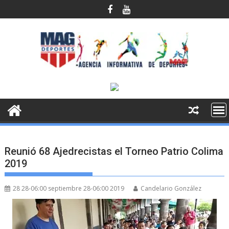
Saltar
al
contenido
Reunió 68 Ajedrecistas el Torneo Patrio Colima
2019
28 28-06:00 septiembre 28-06:00 2019
Candelario González