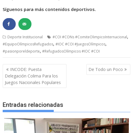
Síguenos para más contenidos deportivos.
,
Deporte Institucional
#COI #CONs #ComiteOlimpicoInternacional
,
,
#EquipoOlímpicosRefugiados
#IOC #COI #JuegosOlímpicos
,
#pasionporeldeporte
#RefugiadosOlímpicos #IOC #COI
Navegación
INCODE: Puesta
De Todo un Poco
de
Delegación Colima Para los
entradas
Juegos Nacionales Populares
Entradas relacionadas