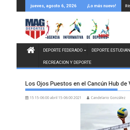
Saltar
Re
jueves, agosto 6, 2026
¡Lo más nuevo!
al
contenido
DEPORTE FEDERADO
DEPORTE ESTUDIAN
RECREACION Y DEPORTE
Los Ojos Puestos en el Cancún Hub de 
15 15-06:00 abril 15-06:00 2021
Candelario González