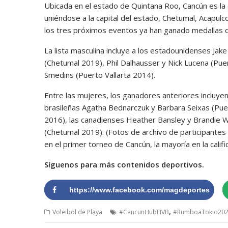
Ubicada en el estado de Quintana Roo, Cancún es la
uniéndose a la capital del estado, Chetumal, Acapulc
los tres próximos eventos ya han ganado medallas de
La lista masculina incluye a los estadounidenses Ja
(Chetumal 2019), Phil Dalhausser y Nick Lucena (Puer
Smedins (Puerto Vallarta 2014).
Entre las mujeres, los ganadores anteriores incluye
brasileñas Agatha Bednarczuk y Barbara Seixas (Puer
2016), las canadienses Heather Bansley y Brandie Wi
(Chetumal 2019). (Fotos de archivo de participantes
en el primer torneo de Cancún, la mayoría en la calific
Síguenos para más contenidos deportivos.
https://www.facebook.com/magdeportes
,
Voleibol de Playa
#CancunHubFIVB
#RumboaTokio20