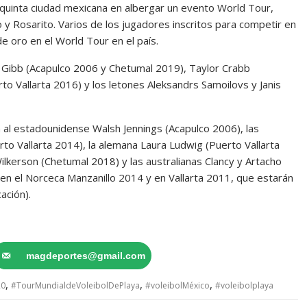
 quinta ciudad mexicana en albergar un evento World Tour,
o y Rosarito. Varios de los jugadores inscritos para competir en
 oro en el World Tour en el país.
ke Gibb (Acapulco 2006 y Chetumal 2019), Taylor Crabb
to Vallarta 2016) y los letones Aleksandrs Samoilovs y Janis
n al estadounidense Walsh Jennings (Acapulco 2006), las
to Vallarta 2014), la alemana Laura Ludwig (Puerto Vallarta
lkerson (Chetumal 2018) y las australianas Clancy y Artacho
 en el Norceca Manzanillo 2014 y en Vallarta 2011, que estarán
ación).
magdeportes@gmail.com
,
,
,
20
#TourMundialdeVoleibolDePlaya
#voleibolMéxico
#voleibolplaya