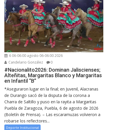
6 06-06:00 agosto 06-06:00 2026
Candelario González
0
#Nacionalito2026: Dominan Jaliscienses;
Alteñitas, Margaritas Blanco y Margaritas
en Infantil “B”
*Aseguraron lugar en la final; en Juvenil, Alacranas
de Durango sacó de la disputa de la corona a
Charra de Saltillo y puso en la rayita a Margaritas
Puebla de Zaragoza, Puebla, 6 de agosto de 2026
(Boletín de Prensa). – Las escaramuzas volvieron a
robarse los reflectores...
Deporte Institucional