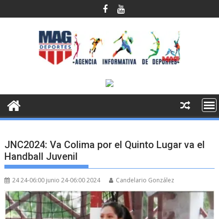
Saltar
al
contenido
JNC2024: Va Colima por el Quinto Lugar va el
Handball Juvenil
24 24-06:00 junio 24-06:00 2024
Candelario González