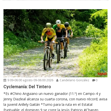
9 09-06:00 agosto 09-06:00 2026
Candelario González
0
Cyclemanía: Del Tintero
*Es #Chino Anguiano un nuevo ganador (11.º) en Campo-4 y
Jenny Diazleal alcanza su cuarta corona, con nuevo récord; avisa
la juvenil Anllely Gaitán *Turno para la ruta en el Estatal
Puntuable; el domingo 9 se corre la Jesús Patricio #Chango