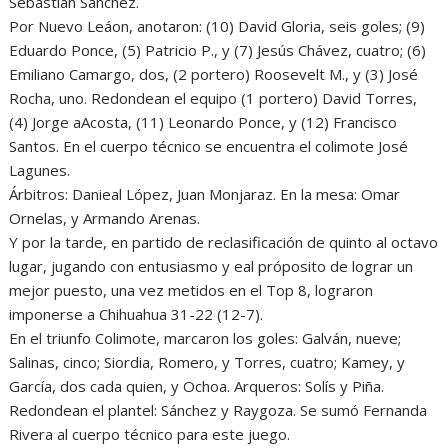
Sebastián Sánchez.
Por Nuevo Leáon, anotaron: (10) David Gloria, seis goles; (9)
Eduardo Ponce, (5) Patricio P., y (7) Jesús Chávez, cuatro; (6)
Emiliano Camargo, dos, (2 portero) Roosevelt M., y (3) José
Rocha, uno. Redondean el equipo (1 portero) David Torres,
(4) Jorge aAcosta, (11) Leonardo Ponce, y (12) Francisco
Santos. En el cuerpo técnico se encuentra el colimote José
Lagunes.
Árbitros: Danieal López, Juan Monjaraz. En la mesa: Omar
Ornelas, y Armando Arenas.
Y por la tarde, en partido de reclasificación de quinto al octavo
lugar, jugando con entusiasmo y eal próposito de lograr un
mejor puesto, una vez metidos en el Top 8, lograron
imponerse a Chihuahua 31-22 (12-7).
En el triunfo Colimote, marcaron los goles: Galván, nueve;
Salinas, cinco; Siordia, Romero, y Torres, cuatro; Kamey, y
García, dos cada quien, y Ochoa. Arqueros: Solís y Piña.
Redondean el plantel: Sánchez y Raygoza. Se sumó Fernanda
Rivera al cuerpo técnico para este juego.