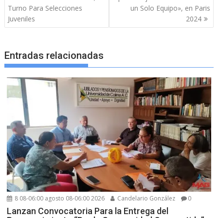
entradas
Turno Para Selecciones
un Solo Equipo», en Paris
Juveniles
2024
Entradas relacionadas
8 08-06:00 agosto 08-06:00 2026
Candelario González
0
Lanzan Convocatoria Para la Entrega del