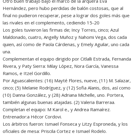
Otro buen trabajo bajo el marco de la arquera Eva
Hernández, pero hubo perdidas de balón costosas, que al
final no pudieron recuperar, pese a lograr dos goles más que
las rivales en el complemento, cediendo 15-20
Los goles tuvieron las firmas de; Incy Torres, cinco; Azul
Maldonado, cuatro, Angelly Muñoz y Nahomi Vega, dos cada
quien, así como de Paola Cárdenas, y Emely Aguilar, uno cada
una.
Complementan el equipo dirigido por Citlalli Estrada, Fernanda
Rivera, y Paty Sierra: Milay López, Nora García, Vanessa
Ramos, e Itzel Gordillo.
Por Aguascalientes: (16) Mayté Flores, nueve, (11) M. Salazar,
cinco; (5) Melanie Rodríguez, y (12) Sofia Alanis, dos, así como
(10) Danna González, y (28) Adriana Michelle, uno. Portera,
también algunas buenas atajadas. (2) Valeria Barreraa.
Completan el equipo: M Karol e., y Andrea Ramaírez.
Entrenador:a Hécor Cordovi.
Los árbitros fueron: Ismael Fonseca y Litzy Esproneda, y los
oficiales de mesa: Priscila Cortez e Ismael Rodelo.