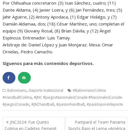
Por Chihuahua concretaron: (3) Isan Sánchez, cuatro; (11)
Dante Aldama, (4) Javier Loera, y (6) Jan Fernández, tres; (5)
Jahir Aguirre, (2) Antony Apodaca, (1) Edgar Hidalgo, y (7)
Damián Aldamaa, dos; (18) César Martínez, uno; completan el
equipo (9) Giovany Rosal, (8) Brian Dávila, y (12) Ángel
Espinoza. Entrenador: Luis Tamay.
Arbitraje de: Daniel López y Juan Monjaraz. Mesa: Omar
Ornelas, Pedro Camacho.
Síguenos para más contenidos deportivos.
,
Balonmano
Deporte Institucional
#BalonmanoColima
,
#HandballColima
#JNC #JuegosNacionalesConade #NacionalesConade
,
,
,
#JuegosConade
#JNChandball
#pasionhandball
#pasiónporeldeporte
Navegación
JNC2024: Fue Quinto
Partipará el Team Panama
de
Colima en Cadetes Femenil;
Sports Bajo el Lema «América