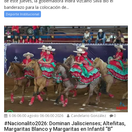
de este jueves, la gobernadora Indira Vizcaíno Silva dio el
banderazo para la colocación de...
Deporte Institucional
6 06-06:00 agosto 06-06:00 2026
Candelario González
0
#Nacionalito2026: Dominan Jaliscienses; Alteñitas,
Margaritas Blanco y Margaritas en Infantil “B”