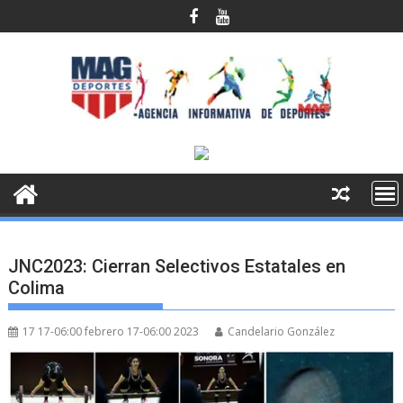
Saltar
al
contenido
JNC2023: Cierran Selectivos Estatales en
Colima
17 17-06:00 febrero 17-06:00 2023
Candelario González