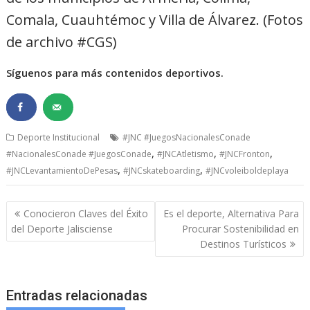
Comala, Cuauhtémoc y Villa de Álvarez. (Fotos
de archivo #CGS)
Síguenos para más contenidos deportivos.
Deporte Institucional
#JNC #JuegosNacionalesConade
,
,
,
#NacionalesConade #JuegosConade
#JNCAtletismo
#JNCFronton
,
,
#JNCLevantamientoDePesas
#JNCskateboarding
#JNCvoleiboldeplaya
Navegación
Conocieron Claves del Éxito
Es el deporte, Alternativa Para
de
del Deporte Jalisciense
Procurar Sostenibilidad en
entradas
Destinos Turísticos
Entradas relacionadas