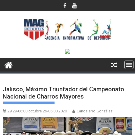
Saltar
al
contenido
Jalisco, Máximo Triunfador del Campeonato
Nacional de Charros Mayores
29 29-06:00 octubre 29-06:00 2020
Candelario González