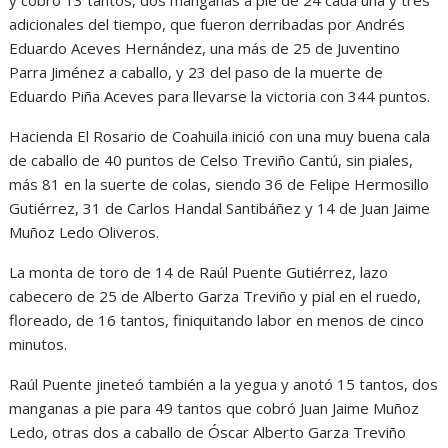
y cobró 13 tantos, dos manganas a pie de 24 cada una y tres
adicionales del tiempo, que fueron derribadas por Andrés
Eduardo Aceves Hernández, una más de 25 de Juventino
Parra Jiménez a caballo, y 23 del paso de la muerte de
Eduardo Piña Aceves para llevarse la victoria con 344 puntos.
Hacienda El Rosario de Coahuila inició con una muy buena cala
de caballo de 40 puntos de Celso Treviño Cantú, sin piales,
más 81 en la suerte de colas, siendo 36 de Felipe Hermosillo
Gutiérrez, 31 de Carlos Handal Santibáñez y 14 de Juan Jaime
Muñoz Ledo Oliveros.
La monta de toro de 14 de Raúl Puente Gutiérrez, lazo
cabecero de 25 de Alberto Garza Treviño y pial en el ruedo,
floreado, de 16 tantos, finiquitando labor en menos de cinco
minutos.
Raúl Puente jineteó también a la yegua y anotó 15 tantos, dos
manganas a pie para 49 tantos que cobró Juan Jaime Muñoz
Ledo, otras dos a caballo de Óscar Alberto Garza Treviño