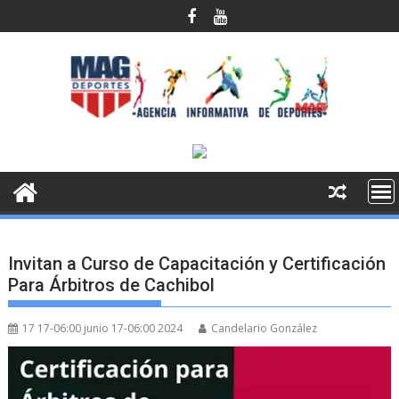
Saltar
al
contenido
Invitan a Curso de Capacitación y Certificación
Para Árbitros de Cachibol
17 17-06:00 junio 17-06:00 2024
Candelario González