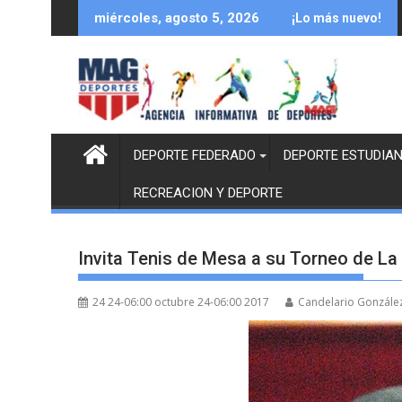
Saltar
miércoles, agosto 5, 2026
¡Lo más nuevo!
al
contenido
DEPORTE FEDERADO
DEPORTE ESTUDIAN
RECREACION Y DEPORTE
Invita Tenis de Mesa a su Torneo de La
24 24-06:00 octubre 24-06:00 2017
Candelario Gonzále