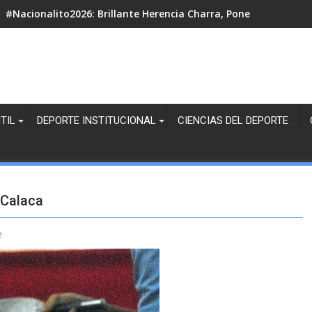
#Nacionalito2026: Brillante Herencia Charra, Pone tres Escar
#Aztecazo2026: ¡ Dejando Huella, 15 Años Rodando!
TIL
DEPORTE INSTITUCIONAL
CIENCIAS DEL DEPORTE
 Calaca
z