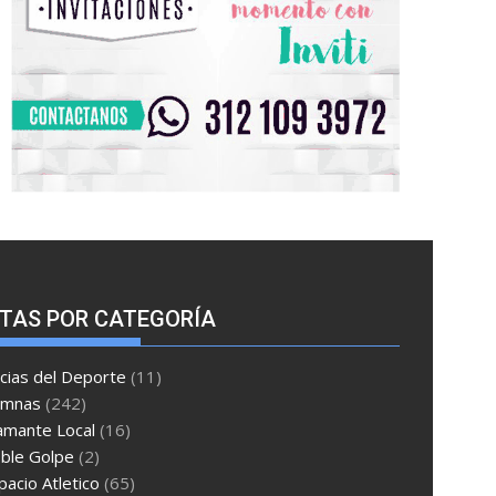
TAS POR CATEGORÍA
cias del Deporte
(11)
umnas
(242)
amante Local
(16)
ble Golpe
(2)
pacio Atletico
(65)