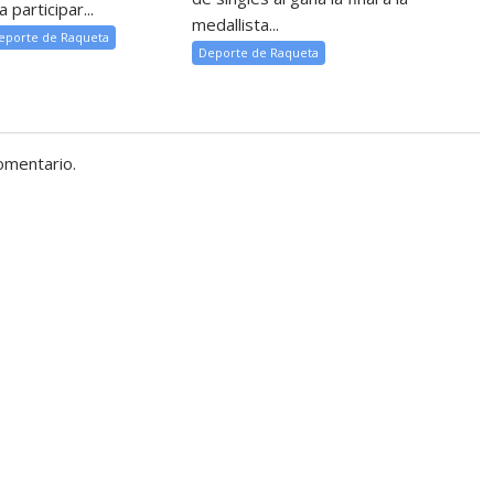
 participar...
medallista...
eporte de Raqueta
Deporte de Raqueta
omentario.