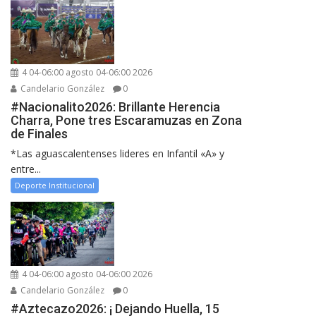
4 04-06:00 agosto 04-06:00 2026
Candelario González
0
#Nacionalito2026: Brillante Herencia
Charra, Pone tres Escaramuzas en Zona
de Finales
*Las aguascalentenses lideres en Infantil «A» y
entre...
Deporte Institucional
4 04-06:00 agosto 04-06:00 2026
Candelario González
0
#Aztecazo2026: ¡ Dejando Huella, 15