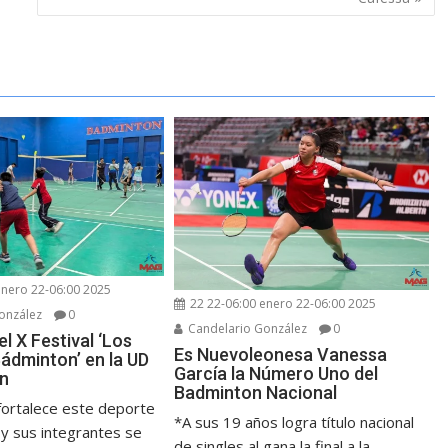
enero 22-06:00 2025
22 22-06:00 enero 22-06:00 2025
onzález
0
Candelario González
0
el X Festival ‘Los
Es Nuevoleonesa Vanessa
Bádminton’ en la UD
García la Número Uno del
án
Badminton Nacional
 fortalece este deporte
*A sus 19 años logra título nacional
 y sus integrantes se
de singles al gana la final a la