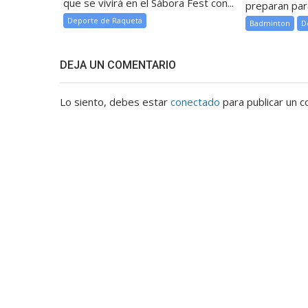
que se vivirá en el Sábora Fest con...
preparan para
Deporte de Raqueta
Badminton
D
DEJA UN COMENTARIO
Lo siento, debes estar
conectado
para publicar un c