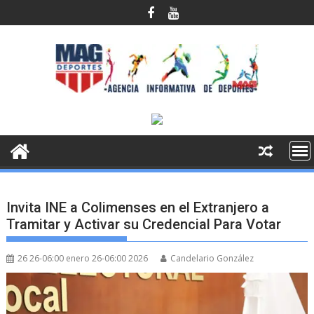
Saltar
al
contenido
Invita INE a Colimenses en el Extranjero a
Tramitar y Activar su Credencial Para Votar
26 26-06:00 enero 26-06:00 2026
Candelario González