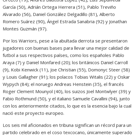
García (50), Adrián Ortega Herrera (51), Pablo Treviño
Alvarado (56), Daniel González Delgadillo (81), Alberto
Romero Suárez (90), Ángel Estrada Sanabria (92) y Jonathan
Montes Guzmán (97).
Por los Warriors, pese a la abultada derrota se presentaron
jugadores con buenas bases para llevar una mejor calidad de
futbol a sus respectivos países, como los españoles Pablo
Araya (7) y Daniel Monfared (20); los británicos Daniel Carroll
(9), Kobi Kenwick (11), Joe Christian (55), Domonyc Steer (58)
y Louis Gallagher (91); los polacos Tobias Witalis (22) y Oskar
Wypych (84); el noruego Andreas Henstein (35), el francés
Roger Clement Mounyol (40), los suizos Joel Montwlyer (39) y
Fabio Rothmund (50), y el italiano Samuele Cavallini (94), junto
con los anteriormente citados, lo que es la esencia bajo la cual
nació este proyecto europeo.
Los seis mil aficionados en tribuna significan un récord para un
partido celebrado en el coso texcocano, únicamente superado