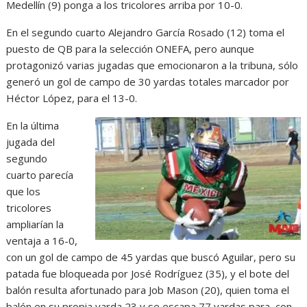
Medellín (9) ponga a los tricolores arriba por 10-0.
En el segundo cuarto Alejandro García Rosado (12) toma el
puesto de QB para la selección ONEFA, pero aunque
protagonizó varias jugadas que emocionaron a la tribuna, sólo
generó un gol de campo de 30 yardas totales marcador por
Héctor López, para el 13-0.
En la última
jugada del
segundo
cuarto parecía
que los
tricolores
ampliarían la
ventaja a 16-0,
con un gol de campo de 45 yardas que buscó Aguilar, pero su
patada fue bloqueada por José Rodríguez (35), y el bote del
balón resulta afortunado para Job Mason (20), quien toma el
balón en su propia yarda 23 y se escapa 77 yardas para, con