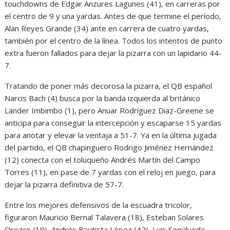
touchdowns de Edgar Anzures Lagunes (41), en carreras por
el centro de 9 y una yardas. Antes de que termine el período,
Alan Reyes Grande (34) ante en carrera de cuatro yardas,
también por el centro de la línea. Todos los intentos de punto
extra fueron fallados para dejar la pizarra con un lapidario 44-
7.
Tratando de poner más decorosa la pizarra, el QB español
Narcis Bach (4) busca por la banda izquierda al británico
Länder Imbimbo (1), pero Anuar Rodríguez Diaz-Greene se
anticipa para conseguir la intercepción y escaparse 15 yardas
para anotar y elevar la ventaja a 51-7. Ya en la última jugada
del partido, el QB chapinguero Rodrigo Jiménez Hernández
(12) conecta con el toluqueño Andrés Martín del Campo
Torres (11), en pase de 7 yardas con el reloj en juego, para
dejar la pizarra definitiva de 57-7.
Entre los mejores defensivos de la escuadra tricolor,
figuraron Mauricio Bernal Talavera (18), Esteban Solares
Orozco (19), Andrés Bautista López (42), Luis Sepúlveda