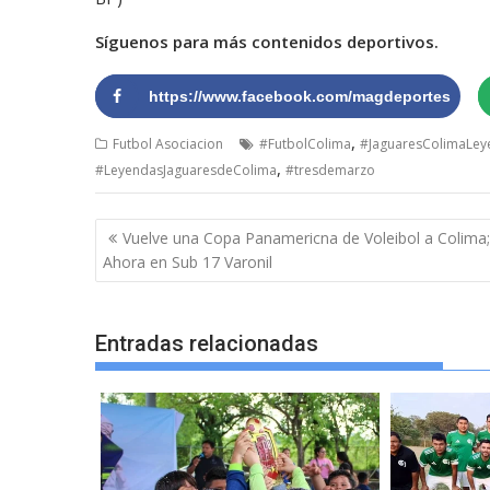
Síguenos para más contenidos deportivos.
https://www.facebook.com/magdeportes
,
Futbol Asociacion
#FutbolColima
#JaguaresColimaLey
,
#LeyendasJaguaresdeColima
#tresdemarzo
Navegación
Vuelve una Copa Panamericna de Voleibol a Colima;
de
Ahora en Sub 17 Varonil
entradas
Entradas relacionadas