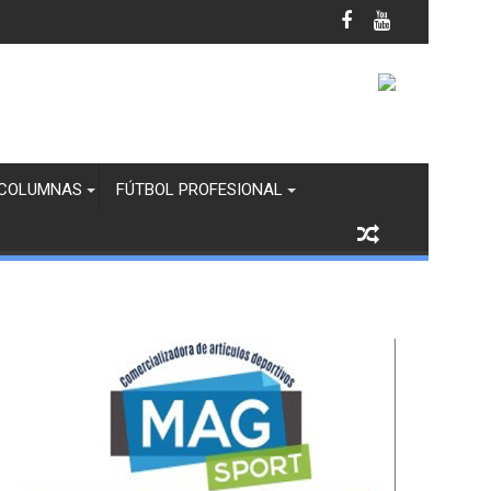
anco y Margaritas en Infantil “B”
COLUMNAS
FÚTBOL PROFESIONAL