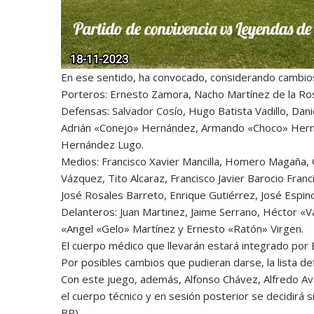
En ese sentido, ha convocado, considerando cambios
Porteros: Ernesto Zamora, Nacho Martínez de la Ros
Defensas: Salvador Cosío, Hugo Batista Vadillo, Da
Adrián «Conejo» Hernández, Armando «Choco» Hernánd
Hernández Lugo.
Medios: Francisco Xavier Mancilla, Homero Magaña
Vázquez, Tito Alcaraz, Francisco Javier Barocio Fra
José Rosales Barreto, Enrique Gutiérrez, José Espino
Delanteros: Juan Martinez, Jaime Serrano, Héctor «
«Angel «Gelo» Martínez y Ernesto «Ratón» Virgen.
El cuerpo médico que llevarán estará integrado por 
Por posibles cambios que pudieran darse, la lista def
Con este juego, además, Alfonso Chávez, Alfredo Aval
el cuerpo técnico y en sesión posterior se decidirá 
BP)