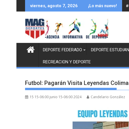
Saltar
#
viernes, agosto 7, 2026
¡Lo más nuevo!
al
contenido
DEPORTE FEDERADO
DEPORTE ESTUDIAN
RECREACION Y DEPORTE
Futbol: Pagarán Visita Leyendas Colim
15 15-06:00 junio 15-06:00 2024
Candelario González