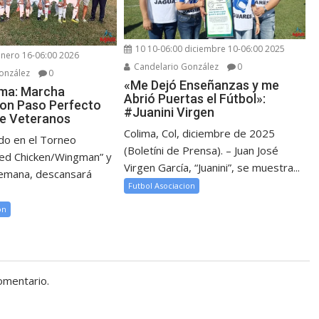
10 10-06:00 diciembre 10-06:00 2025
enero 16-06:00 2026
Candelario González
0
onzález
0
«Me Dejó Enseñanzas y me
ima: Marcha
Abrió Puertas el Fútbol»:
con Paso Perfecto
#Juanini Virgen
 de Veteranos
Colima, Col, diciembre de 2025
do en el Torneo
(Boletíni de Prensa). – Juan José
ied Chicken/Wingman” y
Virgen García, “Juanini”, se muestra...
semana, descansará
Futbol Asociacion
on
omentario.