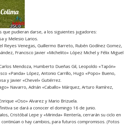
 que pudieran darse, a los siguientes jugadores:
a y Melesio Larios.
niel Reyes Venegas, Guillermo Barreto, Rubén Godínez Gomez,
ez, Francisco Javier «Michelito» López Michel y Félix Miguel
, Carlos Mendoza, Humberto Dueñas Gil, Leopoldo «Tapón»
ncisco «Panda» López, Antonio Carrillo, Hugo «Popo» Bueno,
sa y Javier «Chevel» Gutiérrez.
Vago» Navarro, Adrián «Caballo» Márquez, Arturo Ramírez,
Enrique «Oso» Alvarez y Mario Brizuela.
initiva se dará a conocer el domingo 16 de junio.
os, Cristóbal Lepe y «Mirinda» Rentería, cerrarán su ciclo en
si continúan o hay cambios, para futuros compromisos. (Fotos