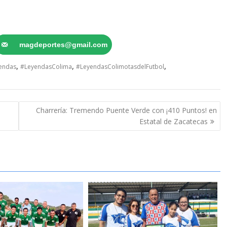
magdeportes@gmail.com
,
,
,
endas
#LeyendasColima
#LeyendasColimotasdelFutbol
Charrería: Tremendo Puente Verde con ¡410 Puntos! en
Estatal de Zacatecas