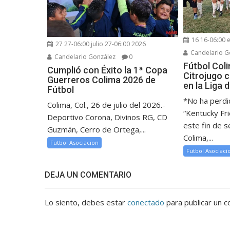
16 16-06:00 
27 27-06:00 julio 27-06:00 2026
Candelario G
Candelario González
0
Fútbol Col
Cumplió con Éxito la 1ª Copa
Citrojugo 
Guerreros Colima 2026 de
en la Liga
Fútbol
*No ha perdi
Colima, Col., 26 de julio del 2026.-
“Kentucky Fr
Deportivo Corona, Divinos RG, CD
este fin de 
Guzmán, Cerro de Ortega,...
Colima,...
Futbol Asociacion
Futbol Asociaci
DEJA UN COMENTARIO
Lo siento, debes estar
conectado
para publicar un c