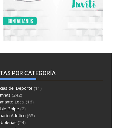
TAS POR CATEGORÍA
cias del Deporte
(11)
umnas
(242)
amante Local
(16)
ble Golpe
(2)
pacio Atletico
(65)
tbolerias
(24)