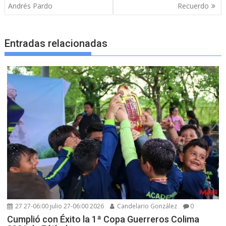
entradas
Andrés Pardo
Recuerdo
Entradas relacionadas
27 27-06:00 julio 27-06:00 2026
Candelario González
0
Cumplió con Éxito la 1ª Copa Guerreros Colima