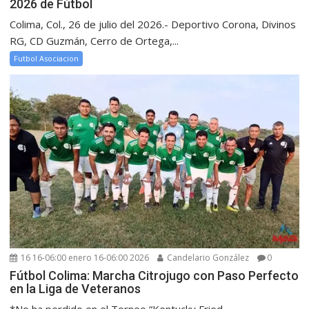
2026 de Fútbol
Colima, Col., 26 de julio del 2026.- Deportivo Corona, Divinos
RG, CD Guzmán, Cerro de Ortega,...
Futbol Asociacion
16 16-06:00 enero 16-06:00 2026
Candelario González
0
Fútbol Colima: Marcha Citrojugo con Paso Perfecto
en la Liga de Veteranos
*No ha perdido en el Torneo “Kentucky Fried