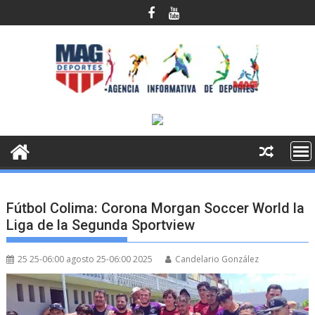
Saltar
al
contenido
Fútbol Colima: Corona Morgan Soccer World la
Liga de la Segunda Sportview
25 25-06:00 agosto 25-06:00 2025
Candelario González