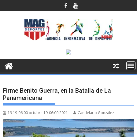
Saltar
al
contenido
Firme Benito Guerra, en la Batalla de La
Panamericana
19 19-06:00 octubre 19-06:00 2021
Candelario González