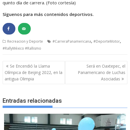
quinto día de carrera. (Foto cortesía)
Síguenos para más contenidos deportivos.
,
,
Recreacion y Deporte
#CarreraPanamericana
#DeporteMotor
#RallyMéxico #Rallismo
Navegación
Se Encendió la Llama
Será en Oaxtepec, el
de
Olímpica de Beijing 2022, en la
Panamericano de Luchas
entradas
antigua Olimpia
Asociadas
Entradas relacionadas