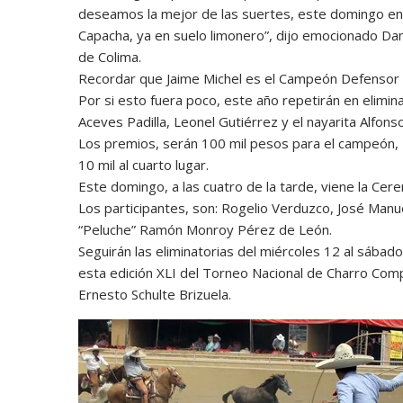
deseamos la mejor de las suertes, este domingo en A
Capacha, ya en suelo limonero”, dijo emocionado Dan
de Colima.
Recordar que Jaime Michel es el Campeón Defensor 
Por si esto fuera poco, este año repetirán en elimina
Aceves Padilla, Leonel Gutiérrez y el nayarita Alfons
Los premios, serán 100 mil pesos para el campeón, 4
10 mil al cuarto lugar.
Este domingo, a las cuatro de la tarde, viene la Cer
Los participantes, son: Rogelio Verduzco, José Manu
“Peluche” Ramón Monroy Pérez de León.
Seguirán las eliminatorias del miércoles 12 al sábad
esta edición XLI del Torneo Nacional de Charro Com
Ernesto Schulte Brizuela.