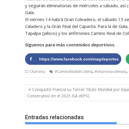
y seguirán eliminatorias de miércoles a sábado, así 
Gala.
El viernes 14 habrá Gran Coleadero, el sábado 15 s
Caladero y la Gran Final del Capacha. Para la de Gal
Tapalpa (Jalisco) y los anfitriones Camino Real de 
Síguenos para más contenidos deportivos.
https://www.facebook.com/magdeportes
,
,
Charreria
#CaminoRealdeColima
#charreriacolimota
Navegación
Conquistó Francia su Tercer Título Mundial por Equ
de
Consecutivo en el 2025 ISA WPSC
entradas
Entradas relacionadas