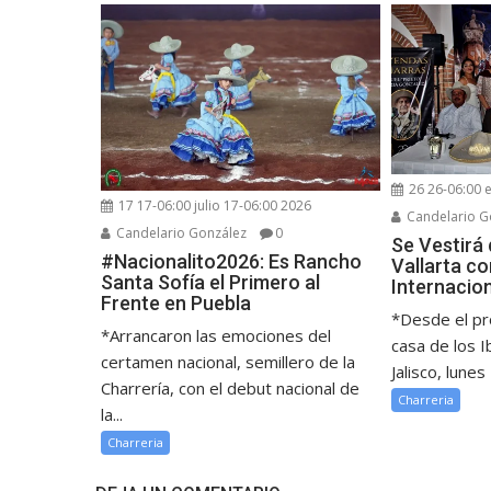
26 26-06:00 
17 17-06:00 julio 17-06:00 2026
Candelario G
Candelario González
0
Se Vestirá
#Nacionalito2026: Es Rancho
Vallarta c
Santa Sofía el Primero al
Internacio
Frente en Puebla
*Desde el pr
*Arrancaron las emociones del
casa de los I
certamen nacional, semillero de la
Jalisco, lunes 
Charrería, con el debut nacional de
Charreria
la...
Charreria