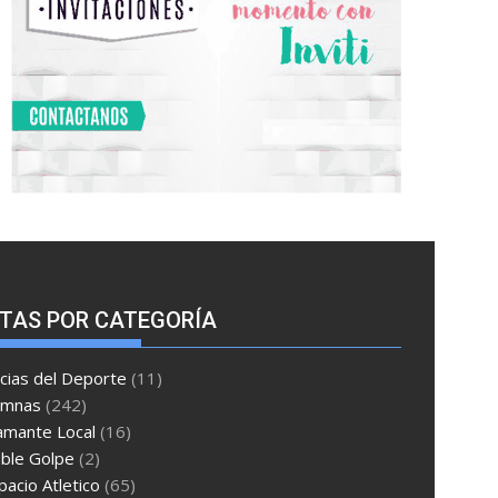
TAS POR CATEGORÍA
cias del Deporte
(11)
umnas
(242)
amante Local
(16)
ble Golpe
(2)
pacio Atletico
(65)