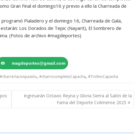
como Gran Final el domingo16 y previo a ello la Charreada de
e programó Pialadero y el domingo 16, Charreada de Gala,
a, estarán: Los Dorados de Tepic (Nayarit), El Sombrero de
Colima. (Fotos de archivo #magdeportes)
magdeportes@gmail.com
,
,
#charreríaconpasión
#charrocompletoCapacha
#TrofeoCapacha
ipos
Ingresarán Octavio Reyna y Gloria Sierra al Salón de la
Fama del Deporte Colimense 2025