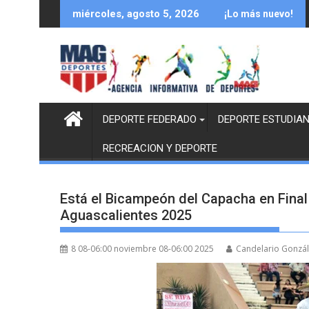
Saltar
miércoles, agosto 5, 2026
¡Lo más nuevo!
al
contenido
DEPORTE FEDERADO
DEPORTE ESTUDIAN
RECREACION Y DEPORTE
Está el Bicampeón del Capacha en Final
Aguascalientes 2025
8 08-06:00 noviembre 08-06:00 2025
Candelario Gonzá