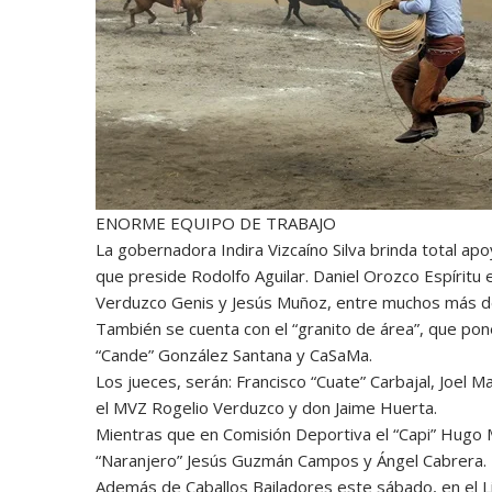
ENORME EQUIPO DE TRABAJO
La gobernadora Indira Vizcaíno Silva brinda total ap
que preside Rodolfo Aguilar. Daniel Orozco Espírit
Verduzco Genis y Jesús Muñoz, entre muchos más del
También se cuenta con el “granito de área”, que pon
“Cande” González Santana y CaSaMa.
Los jueces, serán: Francisco “Cuate” Carbajal, Joel
el MVZ Rogelio Verduzco y don Jaime Huerta.
Mientras que en Comisión Deportiva el “Capi” Hugo Ma
“Naranjero” Jesús Guzmán Campos y Ángel Cabrera.
Además de Caballos Bailadores este sábado, en el L