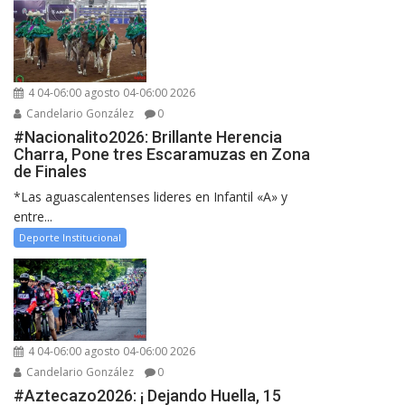
4 04-06:00 agosto 04-06:00 2026
Candelario González
0
#Nacionalito2026: Brillante Herencia
Charra, Pone tres Escaramuzas en Zona
de Finales
*Las aguascalentenses lideres en Infantil «A» y
entre...
Deporte Institucional
4 04-06:00 agosto 04-06:00 2026
Candelario González
0
#Aztecazo2026: ¡ Dejando Huella, 15