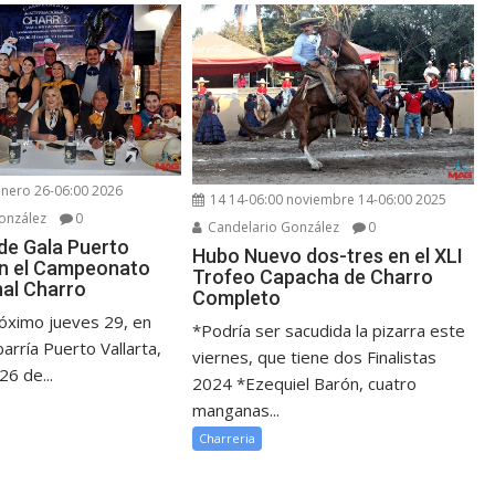
enero 26-06:00 2026
14 14-06:00 noviembre 14-06:00 2025
onzález
0
Candelario González
0
 de Gala Puerto
Hubo Nuevo dos-tres en el XLI
on el Campeonato
Trofeo Capacha de Charro
nal Charro
Completo
óximo jueves 29, en
*Podría ser sacudida la pizarra este
barría Puerto Vallarta,
viernes, que tiene dos Finalistas
26 de...
2024 *Ezequiel Barón, cuatro
manganas...
Charreria