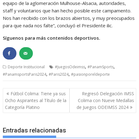
equipo de la aglomeración Mulhouse-Alsacia, autoridades,
staff y voluntarios que han hecho posible este campamento.
Nos han recibido con los brazos abiertos, y muy preocupados
para que nada nos falte”, concluyó el Presidente ilic.
Síguenos para más contenidos deportivos.
,
,
Deporte Institucional
#JuegosOdeimss
#PanamSports
,
,
#PanamsportsParis2024
#Paris2024
#pasionporeldeporte
Navegación
Fútbol Colima: Tiene ya sus
Regresó Delegación IMSS
de
Ocho Aspirantes al Título de la
Colima con Nueve Medallas
entradas
Categoría Platino
de Juegos ODEIMSS 2024
Entradas relacionadas