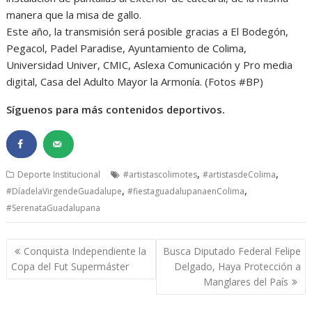
manera que la misa de gallo.
Este año, la transmisión será posible gracias a El Bodegón,
Pegacol, Padel Paradise, Ayuntamiento de Colima,
Universidad Univer, CMIC, Aslexa Comunicación y Pro media
digital, Casa del Adulto Mayor la Armonía. (Fotos #BP)
Síguenos para más contenidos deportivos.
,
,
Deporte Institucional
#artistascolimotes
#artistasdeColima
,
,
#DíadelaVirgendeGuadalupe
#fiestaguadalupanaenColima
#SerenataGuadalupana
Navegación
Conquista Independiente la
Busca Diputado Federal Felipe
de
Copa del Fut Supermáster
Delgado, Haya Protección a
entradas
Manglares del País