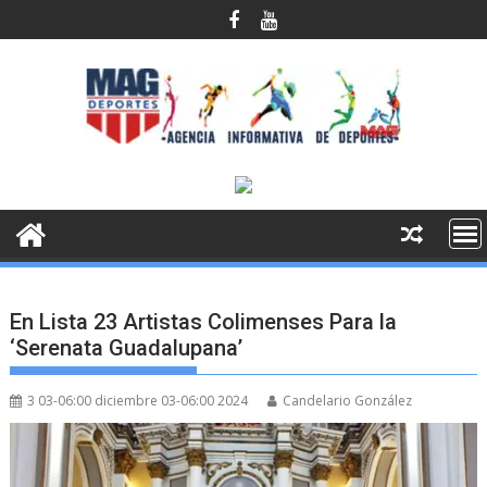
Saltar
al
contenido
En Lista 23 Artistas Colimenses Para la
‘Serenata Guadalupana’
3 03-06:00 diciembre 03-06:00 2024
Candelario González