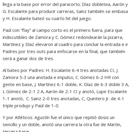
llega a la base por error del paracorto; Díaz dobletea, Aarón y
G. Escalante para producir carreras, Sainz también se embasa
y H. Escalante bateó su cuarto hit del juego.
Paúl con “flay” al campo corto es el primero fuera, para que
indiscutibles de Zamora y C. Gómez redondearán la pizarra,
Martínez y Díaz elevaron al cuadro para concluir la entrada e ir
Padres por tres outs para enfocarse en la final, que también
será a ganar dos de tres.
Al bateo por Padres: H. Escalante 6-4 tres anotadas CI, J.
Zamora 5-3 una anotada e impulso, C. Gómez 6-2 HR con
gente en base, J. Martínez 6-1 doble, K. Díaz de 6-3 doble 3 A,
L Gómez de 2-1 2 A, Aarón de 2-1 CI y anotó, Lupe Escalante
1-1 anotó, C. Sainz 2-0 tres anotadas, C, Quintero Jr. de 4-1
triple produjo y Paúl de 1-0.
Y por Atléticos: Agustín fue el único que repitió dosis un
sencillo y un doble, anotó una carrera la otra fue de Martin,
tercera base.