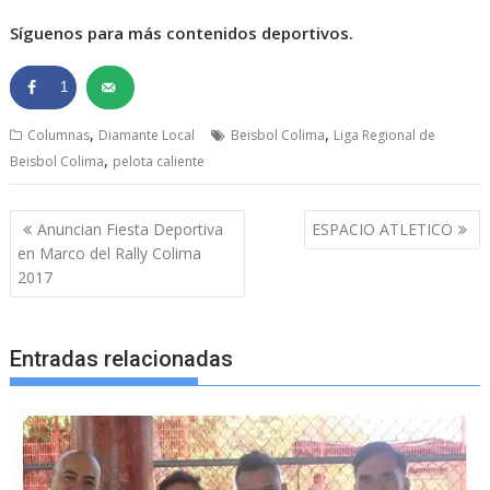
Síguenos para más contenidos deportivos.
1
,
,
Columnas
Diamante Local
Beisbol Colima
Liga Regional de
,
Beisbol Colima
pelota caliente
Navegación
Anuncian Fiesta Deportiva
ESPACIO ATLETICO
de
en Marco del Rally Colima
entradas
2017
Entradas relacionadas