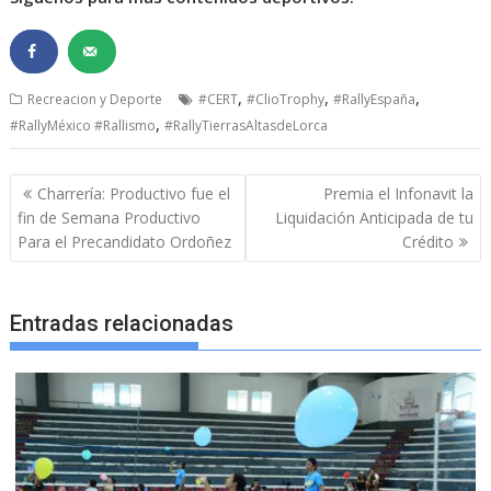
,
,
,
Recreacion y Deporte
#CERT
#ClioTrophy
#RallyEspaña
,
#RallyMéxico #Rallismo
#RallyTierrasAltasdeLorca
Navegación
Charrería: Productivo fue el
Premia el Infonavit la
de
fin de Semana Productivo
Liquidación Anticipada de tu
entradas
Para el Precandidato Ordoñez
Crédito
Entradas relacionadas