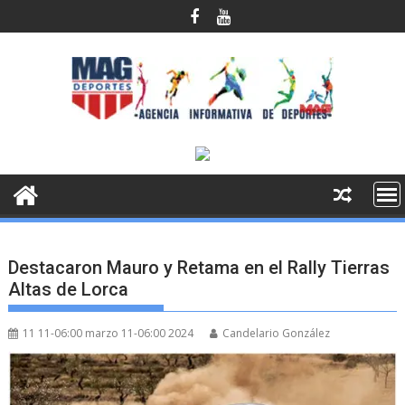
Saltar
al
contenido
Destacaron Mauro y Retama en el Rally Tierras
Altas de Lorca
11 11-06:00 marzo 11-06:00 2024
Candelario González