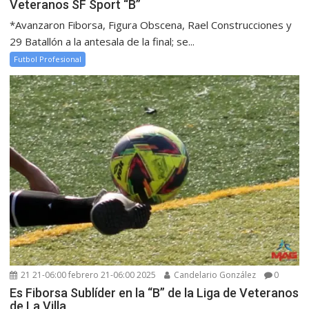
Veteranos SF Sport “B”
*Avanzaron Fiborsa, Figura Obscena, Rael Construcciones y
29 Batallón a la antesala de la final; se...
Futbol Profesional
21 21-06:00 febrero 21-06:00 2025
Candelario González
0
Es Fiborsa Sublíder en la “B” de la Liga de Veteranos
de La Villa