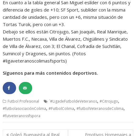
En cuanto a la tabla general San Miguel eslíder con 6 puntos y
diferencia de goles de +10; SF Sport, sublíder con la misma
cantidad de unidades, pero con un +6, misma situación de
Tortas Turok, pero con un +3.
Debajo se ellos están Citrojugo, San Joaquín, Real Manrique,
Muertos F.C., Necaxa, Villa de Álvarez, Chigüilines y Sindicato
de Villa de Álvarez, con 3; El Chanal, Cofradía de Suchitlán,
Sumincol y Dragones, sin puntos. (Fotos
#ligaveteranoscolimasfsports)
Síguenos para más contenidos deportivos.
,
,
Futbol Profesional
´#LigadeFutboldeVeteranos
#Citrojugo
,
,
,
#futbolasociaciónColima
#FutbolColima
#futbolVeteranosdeColima
#futveteranossfspora
Navegación
Goleó Buenavista al Real
Emotivos Homenajes a