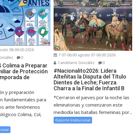
gosto 08-06:00 2026
7 07-06:00 agosto 07-06:00 2026
onzález
0
Candelario González
0
 Colima a Preparar
#Nacionalito2026: Lidera
iliar de Protección
Alteñitas la Disputa del Título
Temporada de
Dientes de Leche; Fuerza
Charra a la Final de Infantil B
ón y preparación
*Cerraron el jueves por la noche las
n fundamentales para
eliminatorias y comenzaron este
gos ante fenómenos
mediodía las batallas femeninas por...
lógicos Colima, Col,
Deporte Institucional
cional