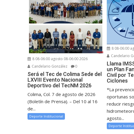
8 08-06:00 a
Candelario G
8 08-06:00 agosto 08-06:00 2026
Llama IMSS
Candelario González
0
un Plan Fam
Será el Tec de Colima Sede del
Civil por 
LXVIII Evento Nacional
Ciclones
Deportivo del TecNM 2026
*La prevenci
Colima, Col. 7 de agosto de 2026
oportunas so
(Boletín de Prensa). – Del 10 al 16
reducir ries
de...
hidrometeoro
Deporte Institucional
agosto...
Deporte Institu