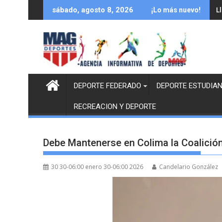
Saltar
L
sábado, agosto 8, 2026
¡Lo más nuevo!
al
contenido
DEPORTE FEDERADO
DEPORTE ESTUDIAN
RECREACION Y DEPORTE
Debe Mantenerse en Colima la Coalici
30 30-06:00 enero 30-06:00 2026
Candelario González