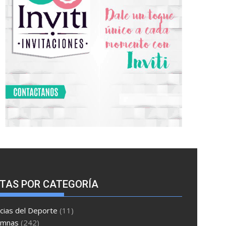
TAS POR CATEGORÍA
cias del Deporte
(11)
umnas
(242)