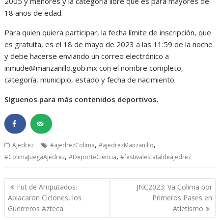
2005 y menores y la categoría libre que es para mayores de
18 años de edad.
Para quien quiera participar, la fecha límite de inscripción, que
es gratuita, es el 18 de mayo de 2023 a las 11:59 de la noche
y debe hacerse enviando un correo electrónico a
inmude@manzanillo.gob.mx con el nombre completo,
categoría, municipio, estado y fecha de nacimiento.
Síguenos para más contenidos deportivos.
,
,
Ajedrez
#ajedrezColima
#ajedrezManzanillo
,
,
#ColimaJuegaAjedrez
#DeporteCiencia
#festivalestataldeajedrez
Navegación
Fut de Amputados:
JNC2023: Va Colima por
de
Aplacaron Ciclones, los
Primeros Pases en
entradas
Guerreros Azteca
Atletismo