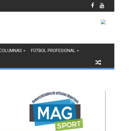
anco y Margaritas en Infantil “B”
COLUMNAS
FÚTBOL PROFESIONAL