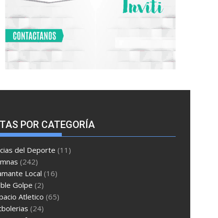
TAS POR CATEGORÍA
cias del Deporte
(11)
umnas
(242)
amante Local
(16)
ble Golpe
(2)
pacio Atletico
(65)
tbolerias
(24)