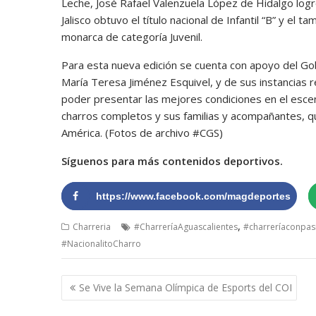
Leche, José Rafael Valenzuela López de Hidalgo logró
Jalisco obtuvo el título nacional de Infantil “B” y el t
monarca de categoría Juvenil.
Para esta nueva edición se cuenta con apoyo del Go
María Teresa Jiménez Esquivel, y de sus instancias 
poder presentar las mejores condiciones en el esce
charros completos y sus familias y acompañantes, q
América. (Fotos de archivo #CGS)
Síguenos para más contenidos deportivos.
https://www.facebook.com/magdeportes
,
Charreria
#CharreríaAguascalientes
#charreríaconpas
#NacionalitoCharro
Navegación
Se Vive la Semana Olímpica de Esports del COI
de