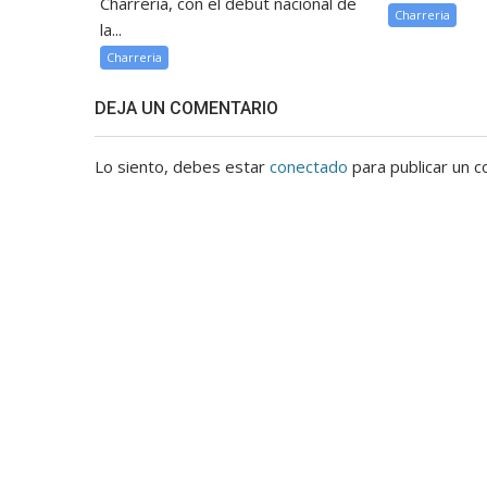
Charrería, con el debut nacional de
Charreria
la...
Charreria
DEJA UN COMENTARIO
Lo siento, debes estar
conectado
para publicar un c