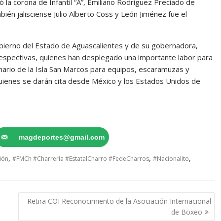
 la corona de Infantil “A”, Emiliano Rodríguez Preciado de
ambién jalisciense Julio Alberto Coss y León Jiménez fue el
bierno del Estado de Aguascalientes y de su gobernadora,
respectivas, quienes han desplegado una importante labor para
nario de la Isla San Marcos para equipos, escaramuzas y
uienes se darán cita desde México y los Estados Unidos de
magdeportes@gmail.com
,
,
,
ión
#FMCh #Charrería #EstatalCharro #FedeCharros
#Nacionalito
Retira COI Reconocimiento de la Asociación Internacional
de Boxeo