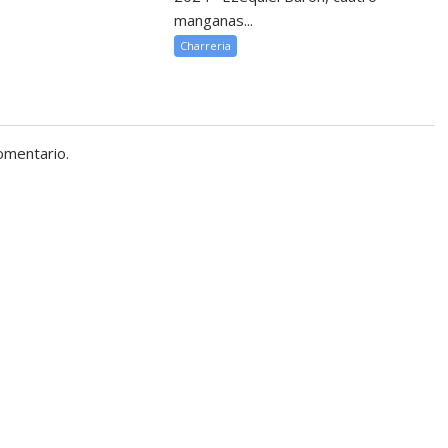
manganas...
Charreria
omentario.