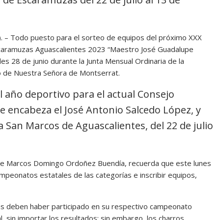
a). – Todo puesto para el sorteo de equipos del próximo XXX
Escaramuzas Aguascalientes 2023 “Maestro José Guadalupe
s 28 de junio durante la Junta Mensual Ordinaria de la
o de Nuestra Señora de Montserrat.
l año deportivo para el actual Consejo
ue encabeza el José Antonio Salcedo López, y
San Marcos de Aguascalientes, del 22 de julio
o de Marcos Domingo Ordoñez Buendía, recuerda que este lunes
ampeonatos estatales de las categorías e inscribir equipos,
as deben haber participado en su respectivo campeonato
l, sin importar los resultados; sin embargo, los charros