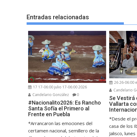
entradas
Entradas relacionadas
26 26-06:00 
17 17-06:00 julio 17-06:00 2026
Candelario G
Candelario González
0
Se Vestirá
#Nacionalito2026: Es Rancho
Vallarta c
Santa Sofía el Primero al
Internacio
Frente en Puebla
*Desde el pr
*Arrancaron las emociones del
casa de los I
certamen nacional, semillero de la
Jalisco, lunes 