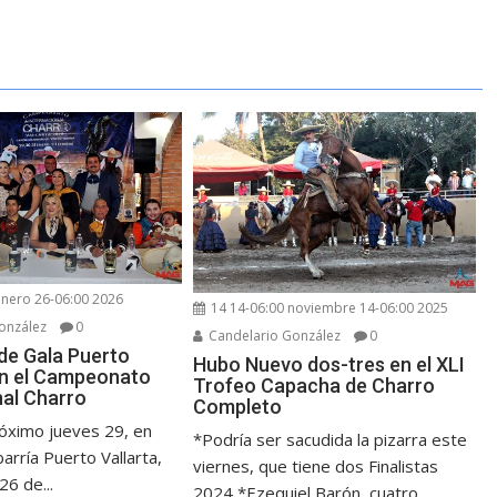
enero 26-06:00 2026
14 14-06:00 noviembre 14-06:00 2025
onzález
0
Candelario González
0
 de Gala Puerto
Hubo Nuevo dos-tres en el XLI
on el Campeonato
Trofeo Capacha de Charro
nal Charro
Completo
óximo jueves 29, en
*Podría ser sacudida la pizarra este
barría Puerto Vallarta,
viernes, que tiene dos Finalistas
26 de...
2024 *Ezequiel Barón, cuatro