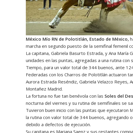
México Mío RN de Polotitlán, Estado de México,
ha
marcha en segundo puesto de la semifinal femenil co
La capitana, Gabriela Basurto Estrada, y Ana María 
unidades en las puntas, agregadas a una rutina con 
Tiempo, para un valor total de 344 buenos, ante 124 in
Federadas con los Charros de Polotitlán actuaron t
Aurora Estrada Reséndiz, Gabriela Velazco Reyes, 
Montañez Madrid.
La fortuna no fue tan benévola con las
Soles del De
nocturna del viernes y su rutina de semifinales se s
Tuvieron buen inicio con las puntas que ejecutaron
la rutina con valor total de 344 buenos, agregando 
debido a defectos de ejecución.
Su capitana es Mariana Saenz y sus restantes compa