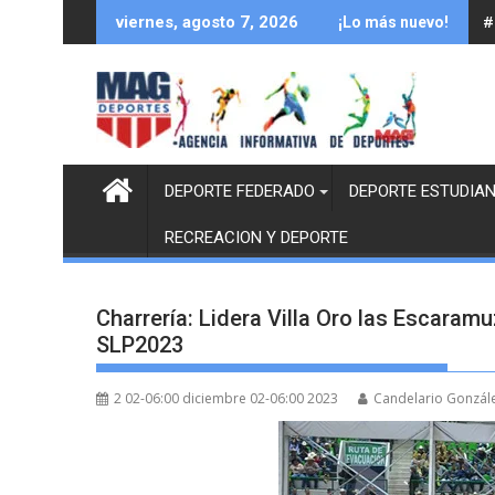
Saltar
#
viernes, agosto 7, 2026
¡Lo más nuevo!
al
contenido
DEPORTE FEDERADO
DEPORTE ESTUDIAN
RECREACION Y DEPORTE
Charrería: Lidera Villa Oro las Escaramu
SLP2023
2 02-06:00 diciembre 02-06:00 2023
Candelario Gonzál