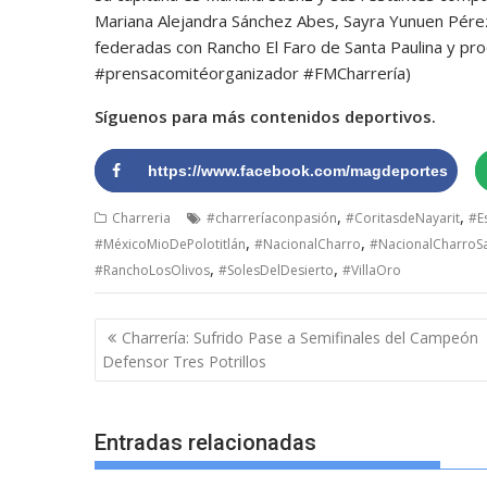
Mariana Alejandra Sánchez Abes, Sayra Yunuen Pére
federadas con Rancho El Faro de Santa Paulina y pro
#prensacomitéorganizador #FMCharrería)
Síguenos para más contenidos deportivos.
https://www.facebook.com/magdeportes
,
,
Charreria
#charreríaconpasión
#CoritasdeNayarit
#E
,
,
#MéxicoMioDePolotitlán
#NacionalCharro
#NacionalCharroSa
,
,
#RanchoLosOlivos
#SolesDelDesierto
#VillaOro
Navegación
Charrería: Sufrido Pase a Semifinales del Campeón
de
Defensor Tres Potrillos
entradas
Entradas relacionadas