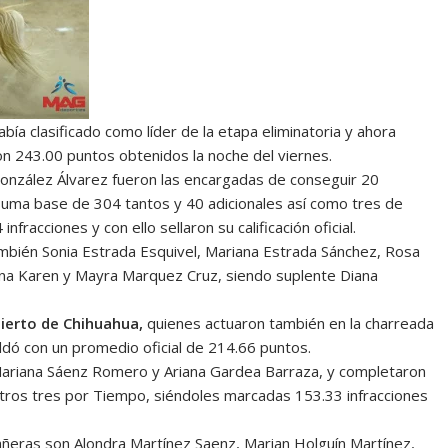
bía clasificado como líder de la etapa eliminatoria y ahora
n 243.00 puntos obtenidos la noche del viernes.
González Álvarez fueron las encargadas de conseguir 20
suma base de 304 tantos y 40 adicionales así como tres de
fracciones y con ello sellaron su calificación oficial.
ambién Sonia Estrada Esquivel, Mariana Estrada Sánchez, Rosa
Ana Karen y Mayra Marquez Cruz, siendo suplente Diana
sierto de Chihuahua,
quienes actuaron también en la charreada
aldó con un promedio oficial de 214.66 puntos.
 Mariana Sáenz Romero y Ariana Gardea Barraza, y completaron
otros tres por Tiempo, siéndoles marcadas 153.33 infracciones
ñeras son Alondra Martínez Saenz, Marian Holguín Martínez,