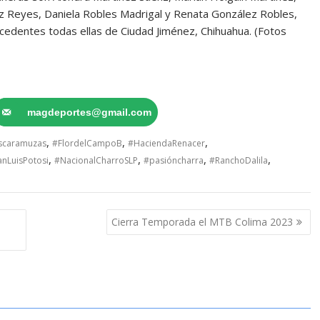
z Reyes, Daniela Robles Madrigal y Renata González Robles,
cedentes todas ellas de Ciudad Jiménez, Chihuahua. (Fotos
magdeportes@gmail.com
,
,
,
scaramuzas
#FlordelCampoB
#HaciendaRenacer
,
,
,
,
nLuisPotosi
#NacionalCharroSLP
#pasióncharra
#RanchoDalila
Cierra Temporada el MTB Colima 2023