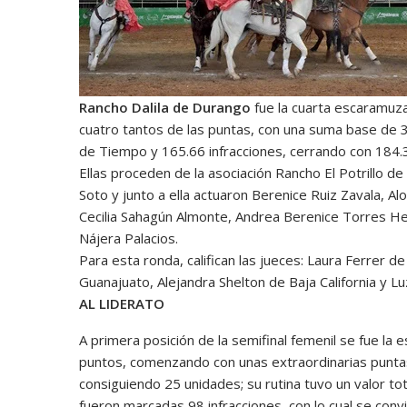
Rancho Dalila de Durango
fue la cuarta escaramuza
cuatro tantos de las puntas, con una suma base de 30
de Tiempo y 165.66 infracciones, cerrando con 184.
Ellas proceden de la asociación Rancho El Potrillo de
Soto y junto a ella actuaron Berenice Ruiz Zavala, 
Cecilia Sahagún Almonte, Andrea Berenice Torres H
Nájera Palacios.
Para esta ronda, califican las jueces: Laura Ferrer 
Guanajuato, Alejandra Shelton de Baja California y Luz
AL LIDERATO
A primera posición de la semifinal femenil se fue la
puntos, comenzando con unas extraordinarias puntas
consiguiendo 25 unidades; su rutina tuvo un valor to
fueron marcadas 98 infracciones, con lo cual se conv