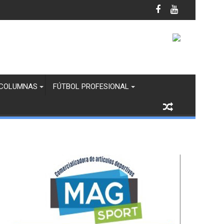
anco y Margaritas en Infantil “B”
COLUMNAS
FÚTBOL PROFESIONAL