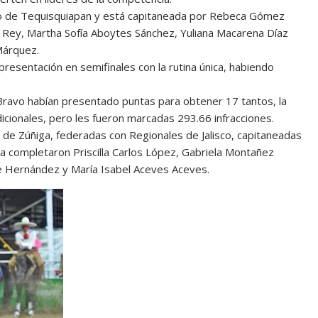
o de Tequisquiapan y está capitaneada por Rebeca Gómez
 Rey, Martha Sofía Aboytes Sánchez, Yuliana Macarena Díaz
Márquez.
presentación en semifinales con la rutina única, habiendo
Bravo habían presentado puntas para obtener 17 tantos, la
cionales, pero les fueron marcadas 293.66 infracciones.
o de Zúñiga, federadas con Regionales de Jalisco, capitaneadas
la completaron Priscilla Carlos López, Gabriela Montañez
re Hernández y María Isabel Aceves Aceves.