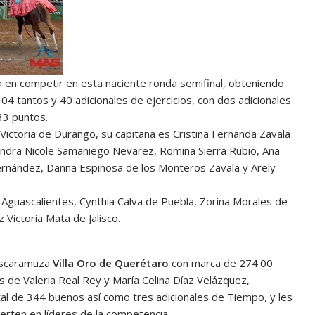
 en competir en esta naciente ronda semifinal, obteniendo
4 tantos y 40 adicionales de ejercicios, con dos adicionales
33 puntos.
 Victoria de Durango, su capitana es Cristina Fernanda Zavala
Alondra Nicole Samaniego Nevarez, Romina Sierra Rubio, Ana
ernández, Danna Espinosa de los Monteros Zavala y Arely
de Aguascalientes, Cynthia Calva de Puebla, Zorina Morales de
 Victoria Mata de Jalisco.
 escaramuza
Villa Oro de Querétaro
con marca de 274.00
 de Valeria Real Rey y María Celina Díaz Velázquez,
tal de 344 buenos así como tres adicionales de Tiempo, y les
ierten en líderes de la competencia.