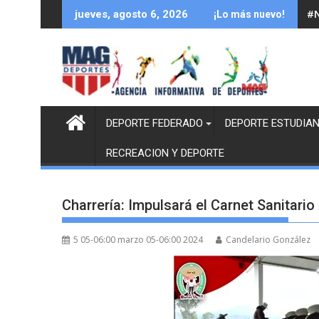
Saltar
#N
jueves, agosto 6, 2026
¡Lo más nuevo!
al
contenido
DEPORTE FEDERADO
DEPORTE ESTUDIAN
RECREACION Y DEPORTE
Charrería: Impulsará el Carnet Sanitar
5 05-06:00 marzo 05-06:00 2024
Candelario González