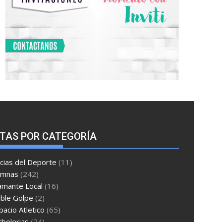
TAS POR CATEGORÍA
cias del Deporte
(11)
umnas
(242)
amante Local
(16)
ble Golpe
(2)
pacio Atletico
(65)
tbolerias
(24)