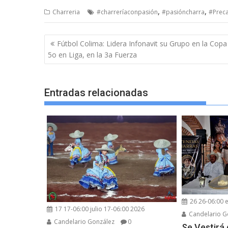
,
,
Charreria
#charreríaconpasión
#pasióncharra
#Prec
Navegación
Fútbol Colima: Lidera Infonavit su Grupo en la Copa
de
5o en Liga, en la 3a Fuerza
entradas
Entradas relacionadas
26 26-06:00 
17 17-06:00 julio 17-06:00 2026
Candelario G
Candelario González
0
Se Vestirá