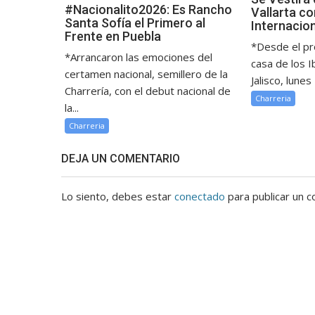
#Nacionalito2026: Es Rancho
Vallarta c
Santa Sofía el Primero al
Internacio
Frente en Puebla
*Desde el pr
*Arrancaron las emociones del
casa de los I
certamen nacional, semillero de la
Jalisco, lunes 
Charrería, con el debut nacional de
Charreria
la...
Charreria
DEJA UN COMENTARIO
Lo siento, debes estar
conectado
para publicar un c