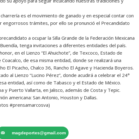
o su apoyo para seguir inculcando nuestras tradiciones y
a charrería es el movimiento de ganado y en especial contar con
tar engorrosos trámites, por ello se pronunció el Precandidato
precandidato a ocupar la Silla Grande de la Federación Mexicana
ndía, tenga invitaciones a diferentes entidades del país.
honor, en el Lienzo “El Ahuichote”, de Texcoco, Estado de
de Coacalco, de esa misma entidad, donde se realizará una
ho El Picacho, Chalco 36, Rancho El Agave y Hacienda Boyeros.
do al Lienzo “Lucino Pérez”, donde acudirá a celebrar el 24°
esa entidad, así como de Tabasco y el Estado de México.
a y Puerto Vallarta, en Jalisco, además de Costa y Tepic.
nión americana: San Antonio, Houston y Dallas.
Fotos #prensamarcosva)
magdeportes@gmail.com