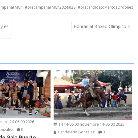
,
,
ampañaFMCh
#precampañaFMCh2024al28
#precandidatoMarcosOrdoñez
 y es
Honran al Boxeo Olímpico
enero 26-06:00 2026
14 14-06:00 noviembre 14-06:00 2025
onzález
0
Candelario González
0
 de Gala Puerto