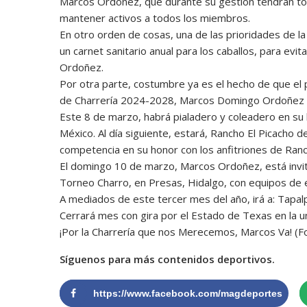
Marcos Ordoñez, que durante su gestión tendrán tod
mantener activos a todos los miembros.
En otro orden de cosas, una de las prioridades de l
un carnet sanitario anual para los caballos, para evi
Ordoñez.
Por otra parte, costumbre ya es el hecho de que el 
de Charrería 2024-2028, Marcos Domingo Ordoñez Bue
Este 8 de marzo, habrá pialadero y coleadero en su 
México. Al día siguiente, estará, Rancho El Picacho 
competencia en su honor con los anfitriones de Ranc
El domingo 10 de marzo, Marcos Ordoñez, está invita
Torneo Charro, en Presas, Hidalgo, con equipos de 
A mediados de este tercer mes del año, irá a: Tapalp
Cerrará mes con gira por el Estado de Texas en la u
¡Por la Charrería que nos Merecemos, Marcos Va! (
Síguenos para más contenidos deportivos.
https://www.facebook.com/magdeportes