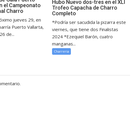
Hubo Nuevo dos-tres en el XLI
on el Campeonato
Trofeo Capacha de Charro
nal Charro
Completo
óximo jueves 29, en
*Podría ser sacudida la pizarra este
barría Puerto Vallarta,
viernes, que tiene dos Finalistas
26 de...
2024 *Ezequiel Barón, cuatro
manganas...
Charreria
omentario.