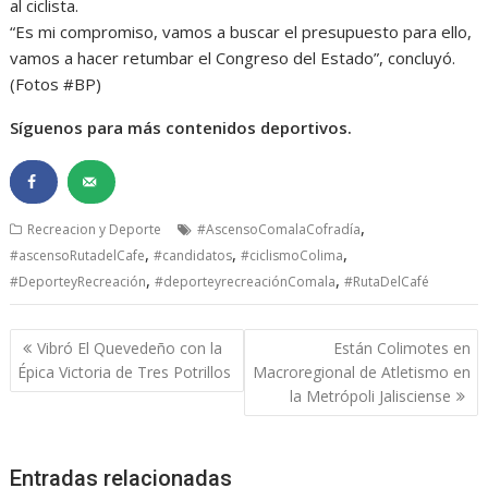
al ciclista.
“Es mi compromiso, vamos a buscar el presupuesto para ello,
vamos a hacer retumbar el Congreso del Estado”, concluyó.
(Fotos #BP)
Síguenos para más contenidos deportivos.
,
Recreacion y Deporte
#AscensoComalaCofradía
,
,
,
#ascensoRutadelCafe
#candidatos
#ciclismoColima
,
,
#DeporteyRecreación
#deporteyrecreaciónComala
#RutaDelCafé
Navegación
Vibró El Quevedeño con la
Están Colimotes en
de
Épica Victoria de Tres Potrillos
Macroregional de Atletismo en
entradas
la Metrópoli Jalisciense
Entradas relacionadas