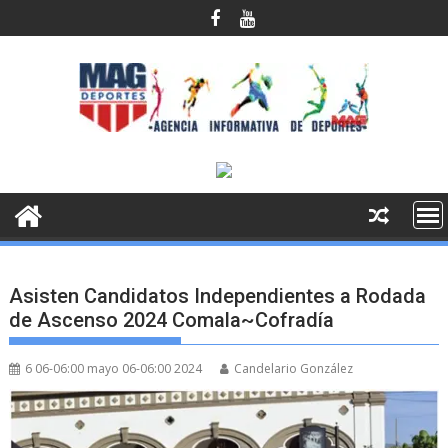
Saltar
al
contenido
Asisten Candidatos Independientes a Rodada
de Ascenso 2024 Comala~Cofradía
6 06-06:00 mayo 06-06:00 2024
Candelario González