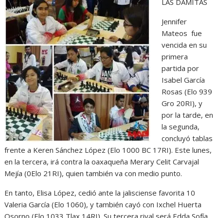
LAS DAMITAS
Jennifer
Mateos fue
vencida en su
primera
partida por
Isabel García
Rosas (Elo 939
Gro 20RI), y
por la tarde, en
la segunda,
concluyó tablas
frente a Keren Sánchez López (Elo 1000 BC 17RI). Este lunes,
en la tercera, irá contra la oaxaqueña Merary Celit Carvajal
Mejía (0Elo 21RI), quien también va con medio punto.
En tanto, Elisa López, cedió ante la jalisciense favorita 10
Valeria García (Elo 1060), y también cayó con Ixchel Huerta
Osorno (Elo 1033 Tlax 14RI). Su tercera rival será Edda Sofía