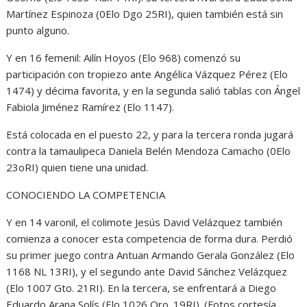
Martínez Espinoza (0Elo Dgo 25RI), quien también está sin
punto alguno.
Y en 16 femenil: Ailín Hoyos (Elo 968) comenzó su
participación con tropiezo ante Angélica Vázquez Pérez (Elo
1474) y décima favorita, y en la segunda salió tablas con Ángel
Fabiola Jiménez Ramírez (Elo 1147).
Está colocada en el puesto 22, y para la tercera ronda jugará
contra la tamaulipeca Daniela Belén Mendoza Camacho (0Elo
23oRI) quien tiene una unidad.
CONOCIENDO LA COMPETENCIA
Y en 14 varonil, el colimote Jesús David Velázquez también
comienza a conocer esta competencia de forma dura. Perdió
su primer juego contra Antuan Armando Gerala González (Elo
1168 NL 13RI), y el segundo ante David Sánchez Velázquez
(Elo 1007 Gto. 21RI). En la tercera, se enfrentará a Diego
Eduardo Arana Solís (Elo 1026 Qro. 19RI). (Fotos cortesía