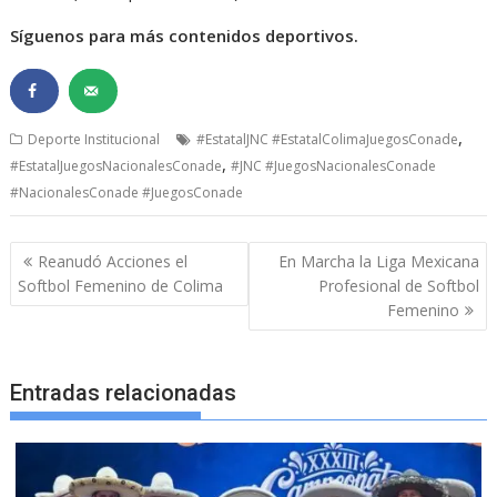
Síguenos para más contenidos deportivos.
,
Deporte Institucional
#EstatalJNC #EstatalColimaJuegosConade
,
#EstatalJuegosNacionalesConade
#JNC #JuegosNacionalesConade
#NacionalesConade #JuegosConade
Navegación
Reanudó Acciones el
En Marcha la Liga Mexicana
de
Softbol Femenino de Colima
Profesional de Softbol
entradas
Femenino
Entradas relacionadas