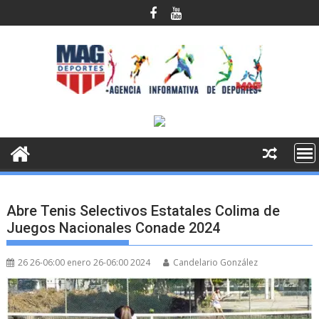
Saltar
al
contenido
Abre Tenis Selectivos Estatales Colima de
Juegos Nacionales Conade 2024
26 26-06:00 enero 26-06:00 2024
Candelario González