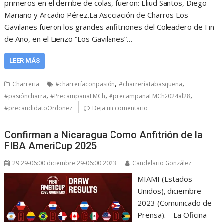
primeros en el derribe de colas, fueron: Eliud Santos, Diego
Mariano y Arcadio Pérez.La Asociación de Charros Los
Gavilanes fueron los grandes anfitriones del Coleadero de Fin
de Año, en el Lienzo “Los Gavilanes”…
LEER MÁS
,
,
Charreria
#charreríaconpasión
#charreríatabasqueña
,
,
,
#pasióncharra
#PrecampañaFMCh
#precampañaFMCh2024al28
#precandidatoOrdoñez
Deja un comentario
Confirman a Nicaragua Como Anfitrión de la
FIBA AmeriCup 2025
29 29-06:00 diciembre 29-06:00 2023
Candelario González
MIAMI (Estados
Unidos), diciembre
2023 (Comunicado de
Prensa). – La Oficina