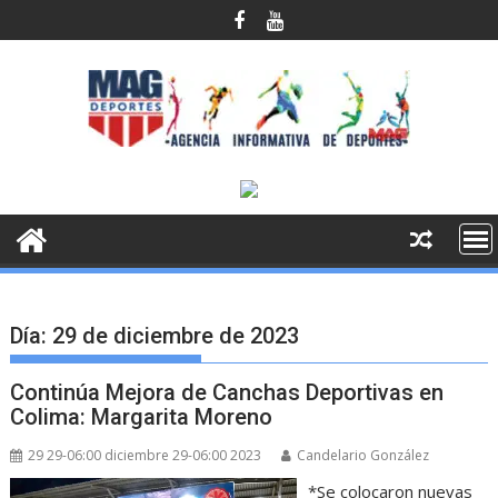
Saltar
al
contenido
Día:
29 de diciembre de 2023
Continúa Mejora de Canchas Deportivas en
Colima: Margarita Moreno
29 29-06:00 diciembre 29-06:00 2023
Candelario González
*Se colocaron nuevas