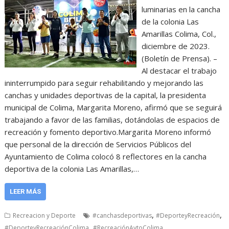
luminarias en la cancha
de la colonia Las
Amarillas Colima, Col.,
diciembre de 2023.
(Boletín de Prensa). –
Al destacar el trabajo
ininterrumpido para seguir rehabilitando y mejorando las
canchas y unidades deportivas de la capital, la presidenta
municipal de Colima, Margarita Moreno, afirmó que se seguirá
trabajando a favor de las familias, dotándolas de espacios de
recreación y fomento deportivo.Margarita Moreno informó
que personal de la dirección de Servicios Públicos del
Ayuntamiento de Colima colocó 8 reflectores en la cancha
deportiva de la colonia Las Amarillas,…
LEER MÁS
,
,
Recreacion y Deporte
#canchasdeportivas
#DeporteyRecreación
,
,
#DeporteyRecreaciónColima
#RecreaciónAytoColima