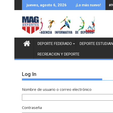
Saltar
#N
jueves, agosto 6, 2026
¡Lo más nuevo!
al
contenido
DEPORTE FEDERADO
DEPORTE ESTUDIAN
RECREACION Y DEPORTE
Log In
Nombre de usuario o correo electrónico
Contraseña