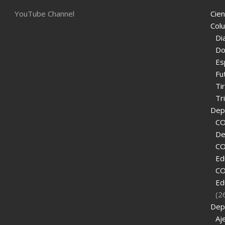
YouTube Channel
Cien
Col
Di
Do
Es
Fu
Ti
Tr
Depo
CO
De
CO
Ed
CO
Ed
(2
Dep
Aj