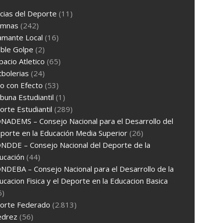
cias del Deporte
(11)
umnas
(242)
amante Local
(16)
ble Golpe
(2)
pacio Atletico
(65)
tbolerias
(24)
ro con Efecto
(53)
ibuna Estudiantil
(1)
rte Estudiantil
(289)
NADEMS – Consejo Nacional para el Desarrollo del
porte en la Educación Media Superior
(26)
NDDE – Consejo Nacional del Deporte de la
ucación
(44)
NDEBA – Consejo Nacional para el Desarrollo de la
ucacion Fisica y el Deporte en la Educacion Basica
6)
orte Federado
(2.813)
edrez
(56)