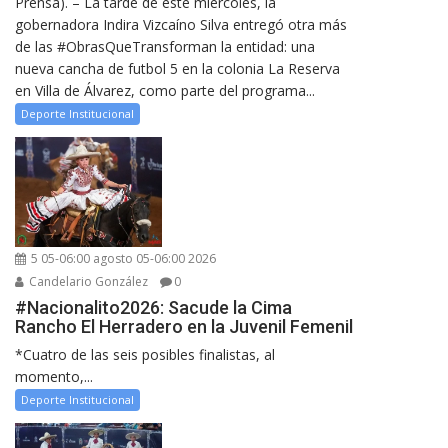
Prensa). – La tarde de este miércoles, la
gobernadora Indira Vizcaíno Silva entregó otra más
de las #ObrasQueTransforman la entidad: una
nueva cancha de futbol 5 en la colonia La Reserva
en Villa de Álvarez, como parte del programa...
Deporte Institucional
5 05-06:00 agosto 05-06:00 2026
Candelario González
0
#Nacionalito2026: Sacude la Cima
Rancho El Herradero en la Juvenil Femenil
*Cuatro de las seis posibles finalistas, al
momento,...
Deporte Institucional