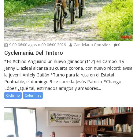
9 09-06:00 agosto 09-06:00 2026
Candelario González
0
Cyclemanía: Del Tintero
*Es #Chino Anguiano un nuevo ganador (11.º) en Campo-4 y
Jenny Diazleal alcanza su cuarta corona, con nuevo récord; avisa
la juvenil Anllely Gaitán *Turno para la ruta en el Estatal
Puntuable; el domingo 9 se corre la Jesús Patricio #Chango
López ¿Qué tal, estimados amigos y amadores...
Ciclismo
Columnas