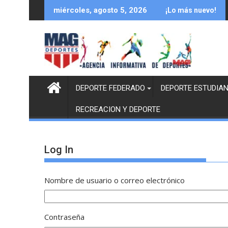
Saltar
miércoles, agosto 5, 2026
¡Lo más nuevo!
al
contenido
DEPORTE FEDERADO
DEPORTE ESTUDIAN
RECREACION Y DEPORTE
Log In
Nombre de usuario o correo electrónico
Contraseña