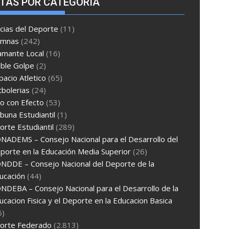
TAS POR CATEGORÍA
cias del Deporte
(11)
umnas
(242)
amante Local
(16)
ble Golpe
(2)
pacio Atletico
(65)
tbolerias
(24)
ro con Efecto
(53)
ibuna Estudiantil
(1)
rte Estudiantil
(289)
NADEMS – Consejo Nacional para el Desarrollo del
porte en la Educación Media Superior
(26)
NDDE – Consejo Nacional del Deporte de la
ucación
(44)
NDEBA – Consejo Nacional para el Desarrollo de la
ucacion Fisica y el Deporte en la Educacion Basica
6)
orte Federado
(2.813)