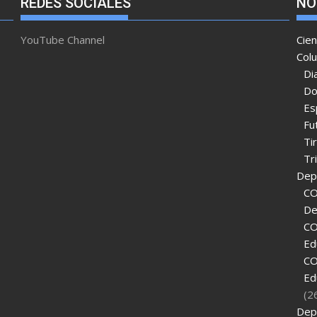
REDES SOCIALES
NO
YouTube Channel
Cien
Col
Di
Do
Es
Fu
Ti
Tr
Depo
CO
De
CO
Ed
CO
Ed
(2
Dep