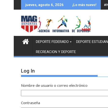
Saltar
#N
jueves, agosto 6, 2026
¡Lo más nuevo!
al
contenido
DEPORTE FEDERADO
DEPORTE ESTUDIAN
RECREACION Y DEPORTE
Log In
Nombre de usuario o correo electrónico
Contraseña