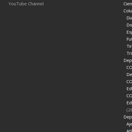
YouTube Channel
Cien
Col
Di
Do
Es
Fu
Ti
Tr
Depo
CO
De
CO
Ed
CO
Ed
(2
Dep
Aj
At