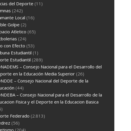
cias del Deporte
(11)
umnas
(242)
amante Local
(16)
ble Golpe
(2)
pacio Atletico
(65)
tbolerias
(24)
ro con Efecto
(53)
ibuna Estudiantil
(1)
rte Estudiantil
(289)
NADEMS – Consejo Nacional para el Desarrollo del
porte en la Educación Media Superior
(26)
NDDE – Consejo Nacional del Deporte de la
ucación
(44)
NDEBA – Consejo Nacional para el Desarrollo de la
ucacion Fisica y el Deporte en la Educacion Basica
6)
orte Federado
(2.813)
edrez
(56)
letismo
(204)